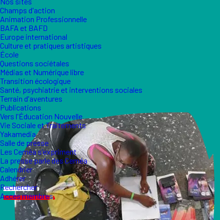
Nos sites
Champs d'action
Animation Professionnelle
BAFA et BAFD
Europe international
Culture et pratiques artistiques
École
Questions sociétales
Médias et Numérique libre
Transition écologique
Santé, psychiatrie et interventions sociales
Terrain d'aventures
Publications
Vers l'Éducation Nouvelle
Vie Sociale et Traitements
Yakamedia
Salle de presse
Les Ceméa s'expriment
La presse parle des Ceméa
Calendrier
Adhérer
Rechercher
Accès membres