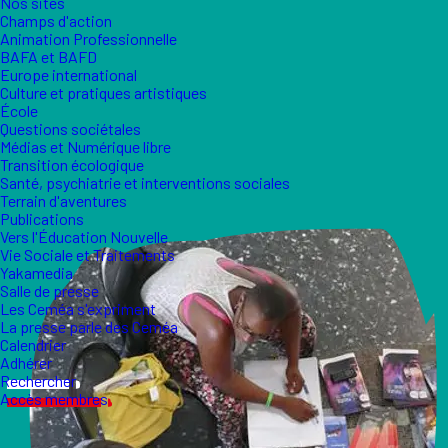
Nos sites
Champs d'action
Animation Professionnelle
BAFA et BAFD
Europe international
Culture et pratiques artistiques
École
Questions sociétales
Médias et Numérique libre
Transition écologique
Santé, psychiatrie et interventions sociales
Terrain d'aventures
Publications
Vers l'Éducation Nouvelle
Vie Sociale et Traitements
Yakamedia
Salle de presse
Les Ceméa s'expriment
La presse parle des Ceméa
Calendrier
Adhérer
Rechercher
Accès membres