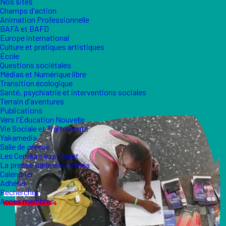
Nos sites
Champs d'action
Animation Professionnelle
BAFA et BAFD
Europe international
Culture et pratiques artistiques
École
Questions sociétales
Médias et Numérique libre
Transition écologique
Santé, psychiatrie et interventions sociales
Terrain d'aventures
Publications
Vers l'Éducation Nouvelle
Vie Sociale et Traitements
Yakamedia
Salle de presse
Les Ceméa s'expriment
La presse parle des Ceméa
Calendrier
Adhérer
Rechercher
Accès membres