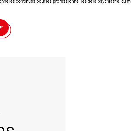
onnelles continues pour les professionnel
·
les de la psychiatrie, du m
,
ns