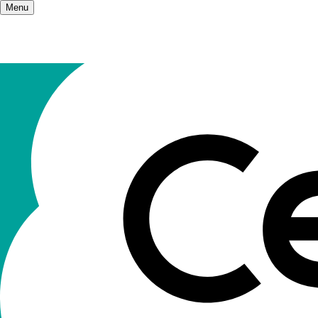
Menu
Accueil
/
Les champs d'action
/
Santé, psych
Santé, Psyc
sociales
Dans tous les champs où ils interviennent, les
constituent un atout pour interroger autrement,
l'associer prioritairement. Pour les Ceméa, l'i