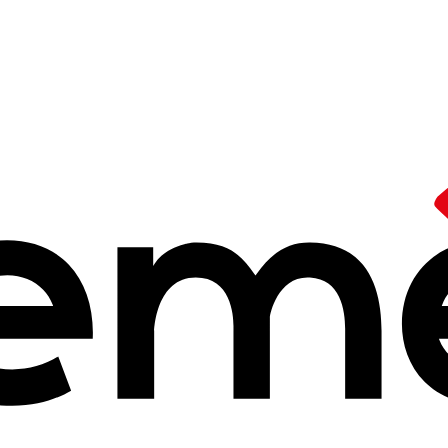
iatrie et interventions sociales
hiatrie et Interv
 Ceméa réaffirment la primauté de l'éducation et du soin sur le r
 notamment les plus fragiles. Les Ceméa valorisent une approche glo
mportance est donc le tissage de relations avec les structures de 