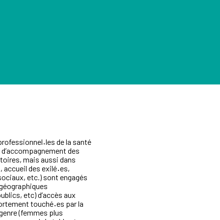
professionnel
·
les de la santé
hes d’accompagnement des
itoires, mais aussi dans
, accueil des exilé
·
es,
ciaux, etc.) sont engagés
t géographiques
ublics, etc) d’accès aux
 fortement touché
·
es par la
e genre (femmes plus