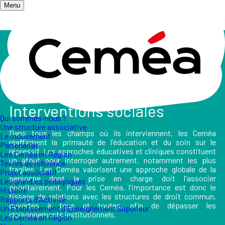
Menu
Accueil
/
Les champs d'action
/
Santé, psychiatrie et interventions sociales
Santé, Psychiatrie et
Interventions sociales
Qui sommes-nous ?
Une structure associative
Dans tous les champs où ils interviennent, les Ceméa
Le mouvement
réaffirment la primauté de l'éducation et du soin sur le
Partenariat
répressif. Les approches éducatives et cliniques constituent
Les Ceméa en Région
un atout pour interroger autrement, notamment les plus
Textes de référence
fragiles. Les Ceméa valorisent une approche globale de la
Projet associatif
personne dont la prise en charge doit l'associer
Les grand.es pédagogues
prioritairement. Pour les Ceméa, l'importance est donc le
Histoire
tissage de relations avec les structures de droit commun,
Rapports d'Activité
ouvertes à tous et toutes, afin de dépasser les
Un Etablissement d'Enseignement Supérieur
cloisonnements institutionnels.
Les Ceméa en Région