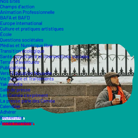
Nos sites
Champs d'action
Animation Professionnelle
BAFA et BAFD
Europe international
Culture et pratiques artistiques
École
Questions sociétales
Médias et Numérique libre
Transition écologique
Santé, psychiatrie et interventions sociales
Terrain d'aventures
Publications
Vers l'Éducation Nouvelle
Vie Sociale et Traitements
Yakamedia
Salle de presse
Les Ceméa s'expriment
La presse parle des Ceméa
Calendrier
Adhérer
Rechercher
Accès membres