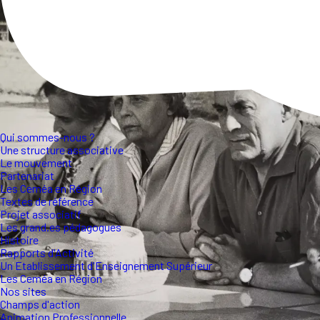
Qui sommes-nous ?
Une structure associative
Le mouvement
Partenariat
Les Ceméa en Région
Textes de référence
Projet associatif
Les grand.es pédagogues
Histoire
Rapports d'Activité
Un Etablissement d'Enseignement Supérieur
Les Ceméa en Région
Nos sites
Champs d'action
Animation Professionnelle