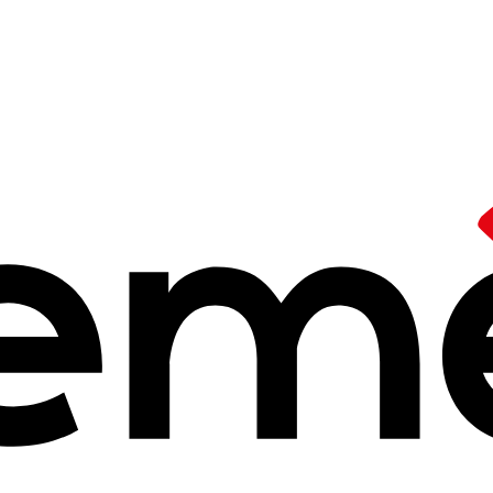
eméa
re, de mise en œuvre de projets audacieux et de mise en application 
éa 1937-45
, celle de 1936 et du Front Populaire, époque pleine de promesses, de