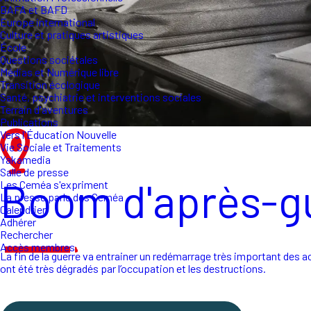
BAFA et BAFD
Europe international
Culture et pratiques artistiques
École
Questions sociétales
Médias et Numérique libre
Transition écologique
Santé, psychiatrie et interventions sociales
Terrain d'aventures
Publications
Vers l'Éducation Nouvelle
Vie Sociale et Traitements
Yakamedia
Salle de presse
Boom d'après-gu
Les Ceméa s'expriment
La presse parle des Ceméa
Calendrier
Adhérer
Rechercher
Accès membres
La fin de la guerre va entrainer un redémarrage très important des
ont été très dégradés par l’occupation et les destructions.