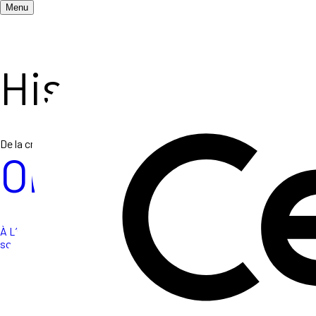
Menu
Histoire des C
De la création des Ceméa jusqu'à nos jours, près de 90 ans d'histoi
Origine des Cem
À L’origine de la naissance des Ceméa il y a l’histoire d’une époque
sociales.
Origine des Ceméa 1937-45