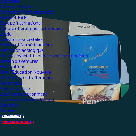
Nos sites
Champs d'action
Animation Professionnelle
BAFA et BAFD
Europe international
Culture et pratiques artistiques
École
Questions sociétales
Médias et Numérique libre
Transition écologique
Santé, psychiatrie et interventions sociales
Terrain d'aventures
Publications
Vers l'Éducation Nouvelle
Vie Sociale et Traitements
Yakamedia
Salle de presse
Les Ceméa s'expriment
La presse parle des Ceméa
Calendrier
Adhérer
Rechercher
Accès membres