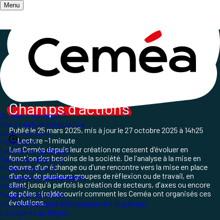
Menu
Accueil
/
Qui sommes-nous ?
/
Histoire des Ceméa
/
Histoire des Champs d'actions
Histoire
et évolution des
Champs d'actions
Qui sommes-nous ?
Une structure associative
Publié le
25 mars 2025
, mis à jour le
27 octobre 2025 à 14h25
Le mouvement
Lecture ~1 minute
Partenariat
Les Ceméa depuis leur création ne cessent d'évoluer en
Les Ceméa en Région
fonction des besoins de la société. De l'analyse à la mise en
Textes de référence
oeuvre, d'un échange ou d'une rencontre vers la mise en place
Projet associatif
d'un ou de plusieurs groupes de réflexion ou de travail, en
Les grand.es pédagogues
allant jusqu'à parfois la création de secteurs, d'axes ou encore
Histoire
de pôles ; (re)découvrir comment les Ceméa ont organisés ces
Rapports d'Activité
évolutions.
Un Etablissement d'Enseignement Supérieur
Les Ceméa en Région