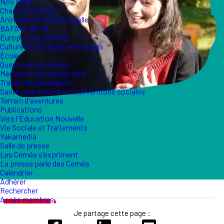
Nos sites
Champs d'action
Animation Professionnelle
BAFA et BAFD
Europe international
Culture et pratiques artistiques
École
Questions sociétales
Médias et Numérique libre
Transition écologique
Santé, psychiatrie et interventions sociales
Terrain d'aventures
Publications
Vers l'Éducation Nouvelle
Vie Sociale et Traitements
Yakamedia
Salle de presse
Les Ceméa s'expriment
La presse parle des Ceméa
Calendrier
Adhérer
Rechercher
Accès membres
Je partage cette page :