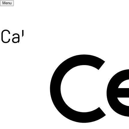
Menu
Calendrier des
Les Ceméa attachent beaucoup d'importance à la 
des participant
·
es de divers horizons sont invit