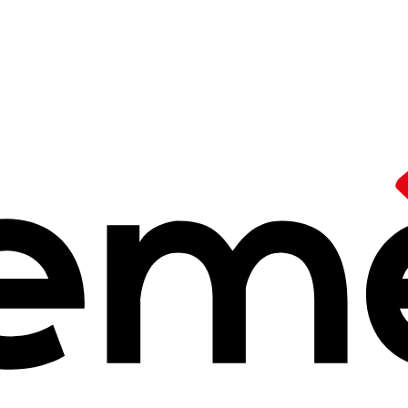
 évènements
réflexion et au brassage des idées, à la confrontation de celles-c
é
·
es à échanger et à travailler autour de sujets de société et d'éduca