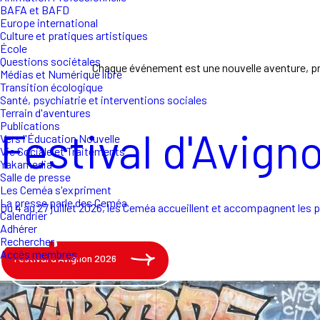
BAFA et BAFD
Europe international
Culture et pratiques artistiques
École
Questions sociétales
Chaque événement est une nouvelle aventure,
Médias et Numérique libre
Transition écologique
Santé, psychiatrie et interventions sociales
Terrain d'aventures
Publications
Festival d'Avign
Vers l'Éducation Nouvelle
Vie Sociale et Traitements
Yakamedia
Salle de presse
Les Ceméa s'expriment
La presse parle des Ceméa
Du 4 au 27 juillet 2026, les Ceméa accueillent et accompagnent les p
Calendrier
Adhérer
Rechercher
Accès membres
Festival d'Avignon 2026