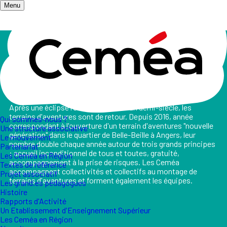
Menu
Accueil
/
Les champs d'action
/
Terrain d'aventures
Terrain d'aventures
Après une éclipse relative de près d'un demi-siècle, les
terrains d'aventures sont de retour. Depuis 2016, année
Qui sommes-nous ?
correspondant à l'ouverture d'un terrain d'aventures "nouvelle
Une structure associative
génération" dans le quartier de Belle-Beille à Angers, leur
Le mouvement
nombre double chaque année autour de trois grands principes
Partenariat
: accueil inconditionnel de tous et toutes, gratuité,
Les Ceméa en Région
accompagnement à la prise de risques. Les Ceméa
Textes de référence
accompagnent collectivités et collectifs au montage de
Projet associatif
terrains d'aventures et forment également les équipes.
Les grand.es pédagogues
Histoire
Rapports d'Activité
Un Etablissement d'Enseignement Supérieur
Les Ceméa en Région