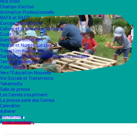
Nos sites
Champs d'action
Animation Professionnelle
BAFA et BAFD
Europe international
Culture et pratiques artistiques
École
Questions sociétales
Médias et Numérique libre
Transition écologique
Santé, psychiatrie et interventions sociales
Terrain d'aventures
Publications
Vers l'Éducation Nouvelle
Vie Sociale et Traitements
Yakamedia
Salle de presse
Les Ceméa s'expriment
La presse parle des Ceméa
Calendrier
Adhérer
Rechercher
Accès membres