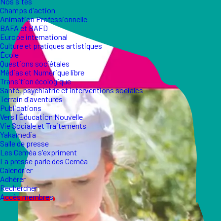
Nos sites
Champs d'action
Animation Professionnelle
BAFA et BAFD
Europe international
Culture et pratiques artistiques
École
Questions sociétales
Médias et Numérique libre
Transition écologique
Santé, psychiatrie et interventions sociales
Terrain d'aventures
Publications
Vers l'Éducation Nouvelle
Vie Sociale et Traitements
Yakamedia
Salle de presse
Les Ceméa s'expriment
La presse parle des Ceméa
Calendrier
Adhérer
Rechercher
Accès membres