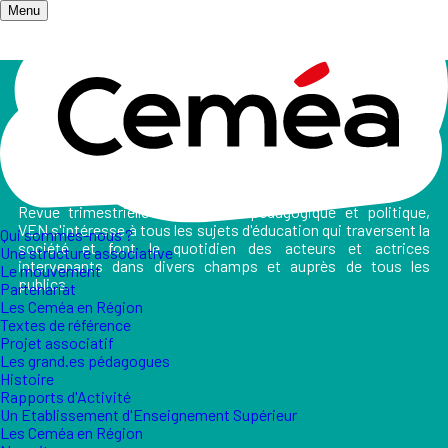
Menu
Accueil
/
Les publications
/
Vers l'Éducation Nouvelle
Vers l'Éducation Nouvelle
Revue trimestrielle d’expression pédagogique et politique,
VEN s'intéresse à tous les sujets d'éducation qui traversent la
Qui sommes-nous ?
société et font le quotidien des acteurs et actrices
Une structure associative
intervenants dans divers champs et auprès de tous les
Le mouvement
publics.
Partenariat
Les Ceméa en Région
Textes de référence
Projet associatif
Les grand.es pédagogues
Histoire
Rapports d'Activité
Un Etablissement d'Enseignement Supérieur
Les Ceméa en Région