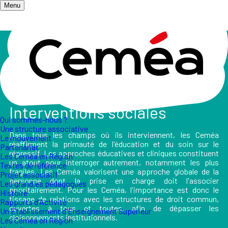
Menu
Accueil
/
Les champs d'action
/
Santé, psychiatrie et interventions sociales
Santé, Psychiatrie et
Interventions sociales
Qui sommes-nous ?
Une structure associative
Dans tous les champs où ils interviennent, les Ceméa
Le mouvement
réaffirment la primauté de l'éducation et du soin sur le
Partenariat
répressif. Les approches éducatives et cliniques constituent
Les Ceméa en Région
un atout pour interroger autrement, notamment les plus
Textes de référence
fragiles. Les Ceméa valorisent une approche globale de la
Projet associatif
personne dont la prise en charge doit l'associer
Les grand.es pédagogues
prioritairement. Pour les Ceméa, l'importance est donc le
Histoire
tissage de relations avec les structures de droit commun,
Rapports d'Activité
ouvertes à tous et toutes, afin de dépasser les
Un Etablissement d'Enseignement Supérieur
cloisonnements institutionnels.
Les Ceméa en Région