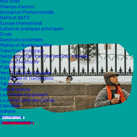
Nos sites
Champs d'action
Animation Professionnelle
BAFA et BAFD
Europe international
Culture et pratiques artistiques
École
Questions sociétales
Médias et Numérique libre
Transition écologique
Santé, psychiatrie et interventions sociales
Terrain d'aventures
Publications
Vers l'Éducation Nouvelle
Vie Sociale et Traitements
Yakamedia
Salle de presse
Les Ceméa s'expriment
La presse parle des Ceméa
Calendrier
Adhérer
Rechercher
Accès membres