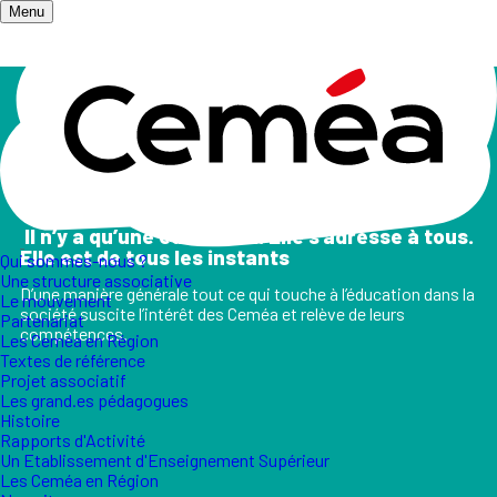
Menu
Accueil
/
Champs d'action
Les champs d'action
II n’y a qu’une éducation. Elle s’adresse à tous.
Elle est de tous les instants
Qui sommes-nous ?
Une structure associative
D’une manière générale tout ce qui touche à l’éducation dans la
Le mouvement
société suscite l’intérêt des Ceméa et relève de leurs
Partenariat
compétences.
Les Ceméa en Région
Textes de référence
Projet associatif
Les grand.es pédagogues
Histoire
Rapports d'Activité
Un Etablissement d'Enseignement Supérieur
Les Ceméa en Région