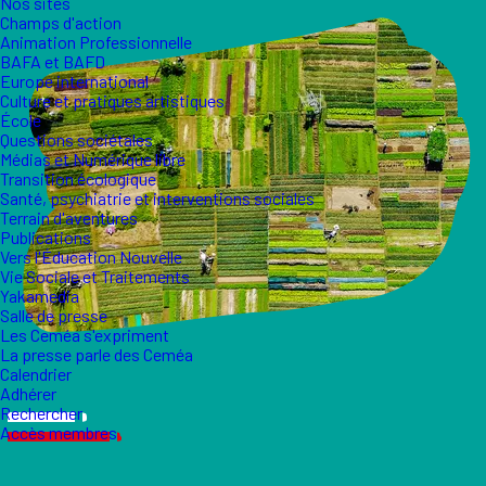
Nos sites
Champs d'action
Animation Professionnelle
BAFA et BAFD
Europe international
Culture et pratiques artistiques
École
Questions sociétales
Médias et Numérique libre
Transition écologique
Santé, psychiatrie et interventions sociales
Terrain d'aventures
Publications
Vers l'Éducation Nouvelle
Vie Sociale et Traitements
Yakamedia
Salle de presse
Les Ceméa s'expriment
La presse parle des Ceméa
Calendrier
Adhérer
Rechercher
Accès membres