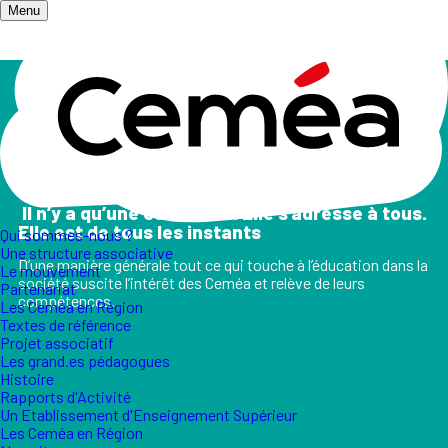
Menu
Accueil
/
Champs d'action
Les champs d'action
II n’y a qu’une éducation. Elle s’adresse à tous.
Elle est de tous les instants
Qui sommes-nous ?
Une structure associative
D’une manière générale tout ce qui touche à l’éducation dans la
Le mouvement
société suscite l’intérêt des Ceméa et relève de leurs
Partenariat
compétences.
Les Ceméa en Région
Textes de référence
Projet associatif
Les grand.es pédagogues
Histoire
Rapports d'Activité
Un Etablissement d'Enseignement Supérieur
Les Ceméa en Région