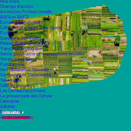
Nos sites
Champs d'action
Animation Professionnelle
BAFA et BAFD
Europe international
Culture et pratiques artistiques
École
Questions sociétales
Médias et Numérique libre
Transition écologique
Santé, psychiatrie et interventions sociales
Terrain d'aventures
Publications
Vers l'Éducation Nouvelle
Vie Sociale et Traitements
Yakamedia
Salle de presse
Les Ceméa s'expriment
La presse parle des Ceméa
Calendrier
Adhérer
Rechercher
Accès membres