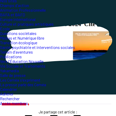
Nos sites
Champs d'action
Animation Professionnelle
BAFA et BAFD
Europe international
Culture et pratiques artistiques
École
Questions sociétales
Médias et Numérique libre
Transition écologique
Santé, psychiatrie et interventions sociales
Terrain d'aventures
Publications
Vers l'Éducation Nouvelle
Vie Sociale et Traitements
Yakamedia
Salle de presse
Les Ceméa s'expriment
La presse parle des Ceméa
Calendrier
Adhérer
Rechercher
Accès membres
Je partage cet article :