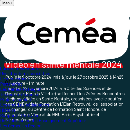
Menu
Accueil
/
Les champs d'action
/
Santé, Psychiatrie et Interventions sociales
/
RVSM 2024
Rencontres Médiapsy
Vidéo en santé mentale 2024
Qui sommes-nous ?
Une structure associative
Publié le
9 octobre 2024
, mis à jour le
27 octobre 2025 à 14h25
Le mouvement
Lecture ~1 minute
Partenariat
Les 21 et 22 novembre 2024 à la Cité des Sciences et de
Les Ceméa en Région
l’Industrie (Paris la Villette) se tiennent les 24
èmes
Rencontres
Textes de référence
Mediapsy Vidéo en Santé Mentale, organisées
avec le soutien
Projet associatif
des CEMEA, de la Fondation L'Elan Retrouvé, de l'association
Les grand.es pédagogues
L'Echange, du Centre de Formation Saint Honoré, de
Histoire
l'association Vivre et du GHU Paris Psychiatrie et
Rapports d'Activité
Neurosciences.
Un Etablissement d'Enseignement Supérieur
Les Ceméa en Région