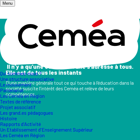
Menu
Accueil
/
Champs d'action
Les champs d'action
II n’y a qu’une éducation. Elle s’adresse à tous.
Elle est de tous les instants
Qui sommes-nous ?
Une structure associative
D’une manière générale tout ce qui touche à l’éducation dans la
Le mouvement
société suscite l’intérêt des Ceméa et relève de leurs
Partenariat
compétences.
Les Ceméa en Région
Textes de référence
Projet associatif
Les grand.es pédagogues
Histoire
Rapports d'Activité
Un Etablissement d'Enseignement Supérieur
Les Ceméa en Région