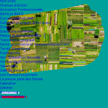
Nos sites
Champs d'action
Animation Professionnelle
BAFA et BAFD
Europe international
Culture et pratiques artistiques
École
Questions sociétales
Médias et Numérique libre
Transition écologique
Santé, psychiatrie et interventions sociales
Terrain d'aventures
Publications
Vers l'Éducation Nouvelle
Vie Sociale et Traitements
Yakamedia
Salle de presse
Les Ceméa s'expriment
La presse parle des Ceméa
Calendrier
Adhérer
Rechercher
Accès membres