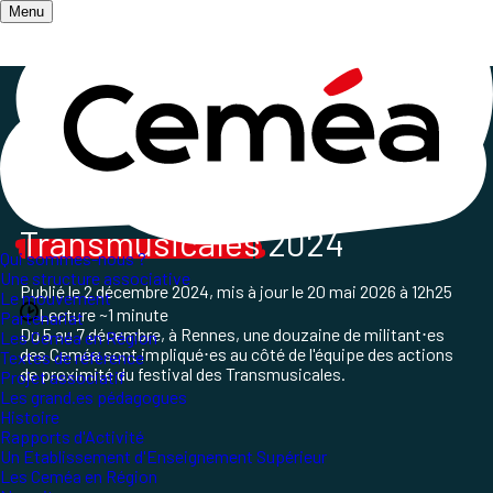
Menu
Accueil
/
Les champs d'action
/
Culture et pratiques artistiques
/
Les Ceméa aux Trans
Les rencontres
Transmusicales
2024
Qui sommes-nous ?
Une structure associative
Publié le
2 décembre 2024
, mis à jour le
20 mai 2026 à 12h25
Le mouvement
Lecture ~1 minute
Partenariat
Du 5 au 7 décembre, à Rennes, une douzaine de militant⋅es
Les Ceméa en Région
des Ceméa sont impliqué⋅es au côté de l'équipe des actions
Textes de référence
de proximité du festival des Transmusicales.
Projet associatif
Les grand.es pédagogues
Histoire
Rapports d'Activité
Un Etablissement d'Enseignement Supérieur
Les Ceméa en Région