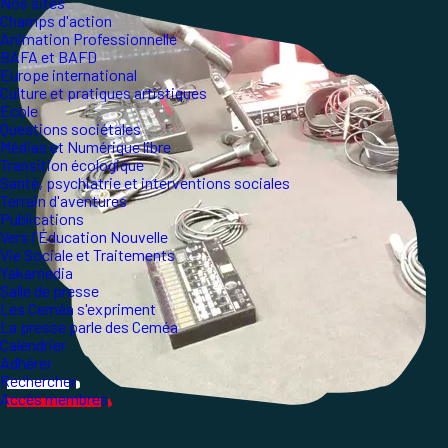
Nos sites
Champs d'action
Animation Professionnelle
BAFA et BAFD
Europe international
Culture et pratiques artistiques
École
Questions sociétales
Médias et Numérique libre
Transition écologique
Santé, psychiatrie et interventions sociales
Terrain d'aventures
Publications
Vers l'Éducation Nouvelle
Vie Sociale et Traitements
Yakamedia
Salle de presse
Les Ceméa s'expriment
La presse parle des Ceméa
Calendrier
Adhérer
Rechercher
Accès membres