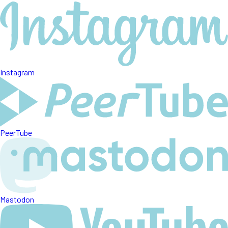
Instagram
PeerTube
Mastodon