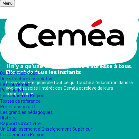
Menu
Accueil
/
Champs d'action
Les champs d'action
II n’y a qu’une éducation. Elle s’adresse à tous.
Elle est de tous les instants
Qui sommes-nous ?
Une structure associative
D’une manière générale tout ce qui touche à l’éducation dans la
Le mouvement
société suscite l’intérêt des Ceméa et relève de leurs
Partenariat
compétences.
Les Ceméa en Région
Textes de référence
Projet associatif
Les grand.es pédagogues
Histoire
Rapports d'Activité
Un Etablissement d'Enseignement Supérieur
Les Ceméa en Région