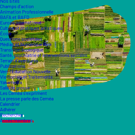
Nos sites
Champs d'action
Animation Professionnelle
BAFA et BAFD
Europe international
Culture et pratiques artistiques
École
Questions sociétales
Médias et Numérique libre
Transition écologique
Santé, psychiatrie et interventions sociales
Terrain d'aventures
Publications
Vers l'Éducation Nouvelle
Vie Sociale et Traitements
Yakamedia
Salle de presse
Les Ceméa s'expriment
La presse parle des Ceméa
Calendrier
Adhérer
Rechercher
Accès membres