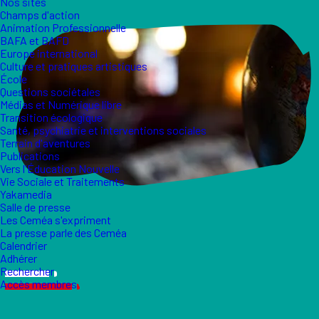
Nos sites
Champs d'action
Animation Professionnelle
BAFA et BAFD
Europe international
Culture et pratiques artistiques
École
Questions sociétales
Médias et Numérique libre
Transition écologique
Santé, psychiatrie et interventions sociales
Terrain d'aventures
Publications
Vers l'Éducation Nouvelle
Vie Sociale et Traitements
Yakamedia
Salle de presse
Les Ceméa s'expriment
La presse parle des Ceméa
Calendrier
Adhérer
Rechercher
Accès membres