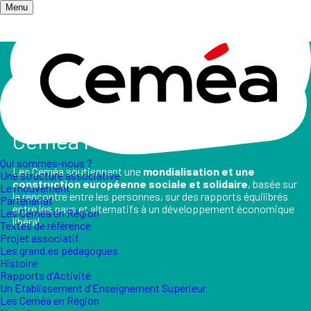
Menu
Accueil
/
Les champs d'action
/
Europe international
L'Action Internationale des
Ceméa France
Qui sommes-nous ?
Les Ceméa soutiennent une
mondialisation et une
Une structure associative
construction européenne sociale et solidaire
, basée sur
Le mouvement
la rencontre entre les personnes, sur des rapports équilibrés
Partenariat
entre les pays et alternatifs à un développement économique
Les Ceméa en Région
libéral.
Textes de référence
Projet associatif
Les grand.es pédagogues
Histoire
Rapports d'Activité
Un Etablissement d'Enseignement Supérieur
Les Ceméa en Région