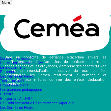
Menu
Accueil
/
Les champs d'action
/
Médias et Numérique libre
Médias et Numérique libre
Dans un contexte de défiance exacerbée envers les
Qui sommes-nous ?
institutions, de désinformation, de confusion entre les
Une structure associative
connaissances et les croyances, d’emprise des géants du web
Le mouvement
et de commercialisation massive de nos données
Partenariat
personnelles, les Ceméa réaffirment le numérique et
Les Ceméa en Région
l'éducation aux médias comme des enjeux d’éducation
Textes de référence
populaire.
Projet associatif
Les grand.es pédagogues
Histoire
Rapports d'Activité
Un Etablissement d'Enseignement Supérieur
Les Ceméa en Région