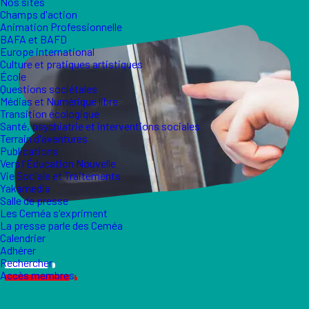
Nos sites
Champs d'action
Animation Professionnelle
BAFA et BAFD
Europe international
Culture et pratiques artistiques
École
Questions sociétales
Médias et Numérique libre
Transition écologique
Santé, psychiatrie et interventions sociales
Terrain d'aventures
Publications
Vers l'Éducation Nouvelle
Vie Sociale et Traitements
Yakamedia
Salle de presse
Les Ceméa s'expriment
La presse parle des Ceméa
Calendrier
Adhérer
Rechercher
Accès membres