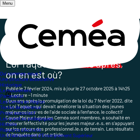
Menu
Accueil
/
Les champs d'action
/
Santé, Psychiatrie et Interventions sociales
/
Loi Taquet deux ans après promulgation
Loi Taquet,
deux ans après
,
on en est où?
Qui sommes-nous ?
Une structure associative
Historique
Publié le
7 février 2024
, mis à jour le
27 octobre 2025 à 14h25
Le mouvement
Lecture ~1 minute
Partenariat
Deux ans après la promulgation de la loi du 7 février 2022, dite
Les Ceméa en Région
« Loi Taquet »qui devait améliorer la situation des jeunes
Textes de référence
majeur⋅es issu⋅es de l'aide sociale à l'enfance, le collectif
Projet associatif
Cause Majeur ! dont les Ceméa sont membres, a souhaité en
Les grand.es pédagogues
mesurer l’effectivité pour les jeunes majeur
·
e
·
s, en s’appuyant
Histoire
sur les retours des professionnel
·
le
·
s de terrain. Les résultats
Rapports d'Activité
de l'enquête dans cet article.
Un Etablissement d'Enseignement Supérieur