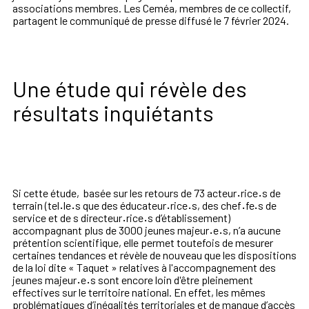
associations membres. Les Ceméa, membres de ce collectif,
partagent le communiqué de presse diffusé le 7 février 2024.
Une étude qui révèle des
résultats inquiétants
Si cette étude, basée sur les retours de 73 acteur
·
rice
·
s de
terrain (tel
·
le
·
s que des éducateur
·
rice
·
s, des chef
·
fe
·
s de
service et de s directeur
·
rice
·
s d’établissement)
accompagnant plus de 3000 jeunes majeur
·
e
·
s, n’a aucune
prétention scientifique, elle permet toutefois de mesurer
certaines tendances et révèle de nouveau que les dispositions
de la loi dite « Taquet » relatives à l'accompagnement des
jeunes majeur
·
e
·
s sont encore loin d'être pleinement
effectives sur le territoire national. En effet, les mêmes
problématiques d’inégalités territoriales et de manque d’accès