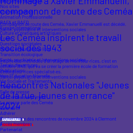
Hommage à Xavier Emmanuelli,
Les Ceméa en Région
Nos sites
compagnon de route des Ceméa
Champs d'action
Animation Professionnelle
BAFA et BAFD
Compagnon de route des Ceméa, Xavier Emmanuelli est décédé.
Europe international
Santé, psychiatrie et interventions sociales
Culture et pratiques artistiques
Les Ceméa inspirent le travail
École
Questions sociétales
social dès 1943
Médias et Numérique libre
Transition écologique
Santé, psychiatrie et interventions sociales
Inspiré des méthodes d'un stage de moniteur·rices, c'est en
Terrain d'aventures
octobre 1943, que va se créer la première école de formation
Publications
d’éducateur·rices spécialisé·es.
Vers l'Éducation Nouvelle
Santé, psychiatrie et interventions sociales
Vie Sociale et Traitements
Rencontres Nationales "Jeunes
Yakamedia
Salle de presse
de la rue, jeunes en errance"
Les Ceméa s'expriment
La presse parle des Ceméa
2024
Calendrier
Adhérer
Rechercher
Présentation des rencontres de novembre 2024 à Clermont
Accès membres
Ferrand.
Partenariat