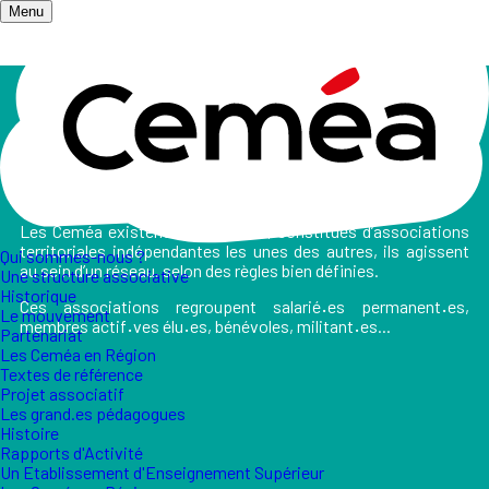
Menu
Accueil
/
Qui sommes-nous ?
/
Une structure associative
Une structure associative
Les Ceméa existent depuis 1937
; constitués d
’associations
territoriales indépendantes les unes des autres, ils agissent
Qui sommes-nous ?
au sein d’un réseau, selon des règles bien définies.
Une structure associative
Historique
Ces associations regroupent salarié
·
es permanent
·
es,
Le mouvement
membres actif
·
ves élu
·
es, bénévoles, militant
·
es...
Partenariat
Les Ceméa en Région
Textes de référence
Projet associatif
Les grand.es pédagogues
Histoire
Rapports d'Activité
Un Etablissement d'Enseignement Supérieur