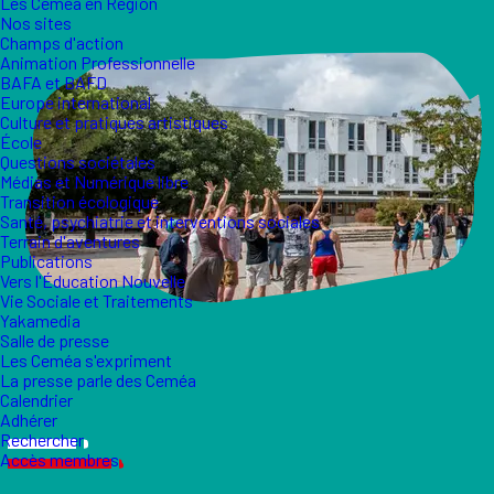
Les Ceméa en Région
Nos sites
Champs d'action
Animation Professionnelle
BAFA et BAFD
Europe international
Culture et pratiques artistiques
École
Questions sociétales
Médias et Numérique libre
Transition écologique
Santé, psychiatrie et interventions sociales
Terrain d'aventures
Publications
Vers l'Éducation Nouvelle
Vie Sociale et Traitements
Yakamedia
Salle de presse
Les Ceméa s'expriment
La presse parle des Ceméa
Calendrier
Adhérer
Rechercher
Accès membres