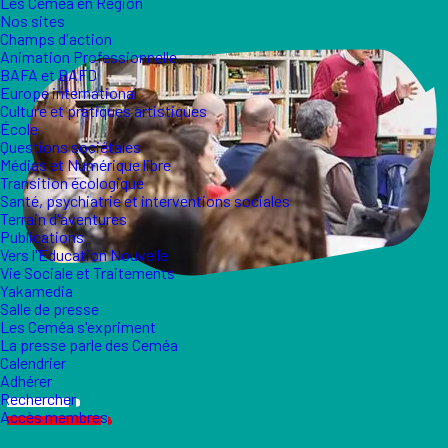
Les Ceméa en Région
Nos sites
Champs d'action
Animation Professionnelle
BAFA et BAFD
Europe international
Culture et pratiques artistiques
École
Questions sociétales
Médias et Numérique libre
Transition écologique
Santé, psychiatrie et interventions sociales
Terrain d'aventures
Publications
Vers l'Éducation Nouvelle
Vie Sociale et Traitements
Yakamedia
Salle de presse
Les Ceméa s'expriment
La presse parle des Ceméa
Calendrier
Adhérer
Rechercher
Accès membres