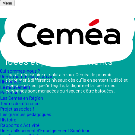
Menu
Accueil
/
Salle de presse
/
Les Ceméa s'expriment
Les Ceméa expriment leurs
idées et positionnements
Qui sommes-nous ?
Il paraît nécessaire et salutaire aux Ceméa de pouvoir
Une structure associative
s'exprimer à différents niveaux dès qu’ils en sentent l’utilité et
Historique
le besoin et dès que l’intégrité, la dignité et la liberté des
Le mouvement
personnes sont menacées ou risquent d’être bafouées.
Partenariat
Les Ceméa en Région
Textes de référence
Projet associatif
Les grand.es pédagogues
Histoire
Rapports d'Activité
Un Etablissement d'Enseignement Supérieur