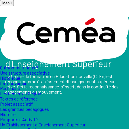
Menu
Accueil
/
Qui sommes-nous ?
/
Un Etablissement d'Enseignement Supérieur
Un Etablissement
d'Enseignement Supérieur
Qui sommes-nous ?
Une structure associative
Le Centre de formation en Éducation nouvelle (C’fEn) est
Historique
reconnu comme établissement d’enseignement supérieur
Le mouvement
privé. Cette reconnaissance s’inscrit dans la continuité des
Partenariat
engagements du mouvement.
Les Ceméa en Région
Textes de référence
Projet associatif
Les grand.es pédagogues
Histoire
Rapports d'Activité
Un Etablissement d'Enseignement Supérieur