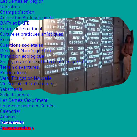
Les Ceméa en Région
Nos sites
Champs d'action
Animation Professionnelle
BAFA et BAFD
Europe international
Culture et pratiques artistiques
École
Questions sociétales
Médias et Numérique libre
Transition écologique
Santé, psychiatrie et interventions sociales
Terrain d'aventures
Publications
Vers l'Éducation Nouvelle
Vie Sociale et Traitements
Yakamedia
Salle de presse
Les Ceméa s'expriment
La presse parle des Ceméa
Calendrier
Adhérer
Rechercher
Accès membres