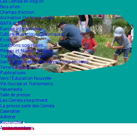
Les Ceméa en Région
Nos sites
Champs d'action
Animation Professionnelle
BAFA et BAFD
Europe international
Culture et pratiques artistiques
École
Questions sociétales
Médias et Numérique libre
Transition écologique
Santé, psychiatrie et interventions sociales
Terrain d'aventures
Publications
Vers l'Éducation Nouvelle
Vie Sociale et Traitements
Yakamedia
Salle de presse
Les Ceméa s'expriment
La presse parle des Ceméa
Calendrier
Adhérer
Rechercher
Accès membres