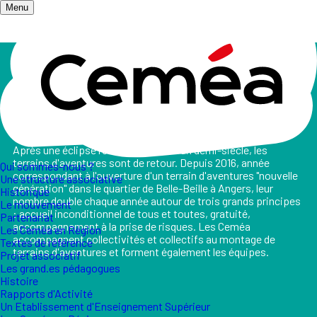
Menu
Accueil
/
Les champs d'action
/
Terrain d'aventures
Terrain d'aventures
Après une éclipse relative de près d'un demi-siècle, les
terrains d'aventures sont de retour. Depuis 2016, année
Qui sommes-nous ?
correspondant à l'ouverture d'un terrain d'aventures "nouvelle
Une structure associative
génération" dans le quartier de Belle-Beille à Angers, leur
Historique
nombre double chaque année autour de trois grands principes
Le mouvement
: accueil inconditionnel de tous et toutes, gratuité,
Partenariat
accompagnement à la prise de risques. Les Ceméa
Les Ceméa en Région
accompagnent collectivités et collectifs au montage de
Textes de référence
terrains d'aventures et forment également les équipes.
Projet associatif
Les grand.es pédagogues
Histoire
Rapports d'Activité
Un Etablissement d'Enseignement Supérieur