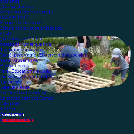
Nos sites
Champs d'action
Animation Professionnelle
BAFA et BAFD
Europe international
Culture et pratiques artistiques
École
Questions sociétales
Médias et Numérique libre
Transition écologique
Santé, psychiatrie et interventions sociales
Terrain d'aventures
Publications
Vers l'Éducation Nouvelle
Vie Sociale et Traitements
Yakamedia
Salle de presse
Les Ceméa s'expriment
La presse parle des Ceméa
Calendrier
Adhérer
Rechercher
Accès membres