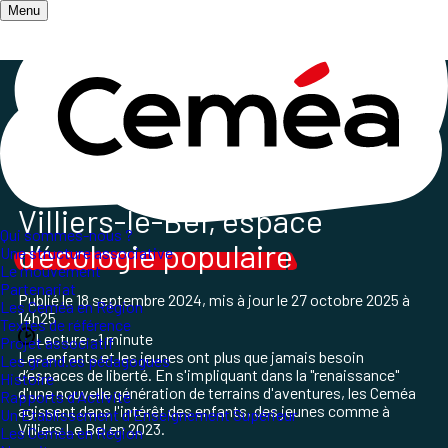
Menu
Accueil
/
Les champs d'action
/
Terrain d'aventures
/
Terrain d'aventures - Ceméa IDF en 2023
Le
terrain d’aventures
de
Villiers-le-Bel, espace
Qui sommes-nous ?
d’écologie populaire
Une structure associative
Le mouvement
Partenariat
Publié le
18 septembre 2024
, mis à jour le
27 octobre 2025 à
Les Ceméa en Région
14h25
Textes de référence
Lecture ~1 minute
Projet associatif
Les enfants et les jeunes ont
plus que jamais besoin
Les grand.es pédagogues
d’espaces
de liberté. En s'impliquant dans la "renaissance"
Histoire
d'une nouvelle génération de terrains d'aventures, les Ceméa
Rapports d'Activité
agissent dans l'intérêt des enfants, des jeunes comme à
Un Etablissement d'Enseignement Supérieur
Villiers Le Bel en 2023.
Les Ceméa en Région