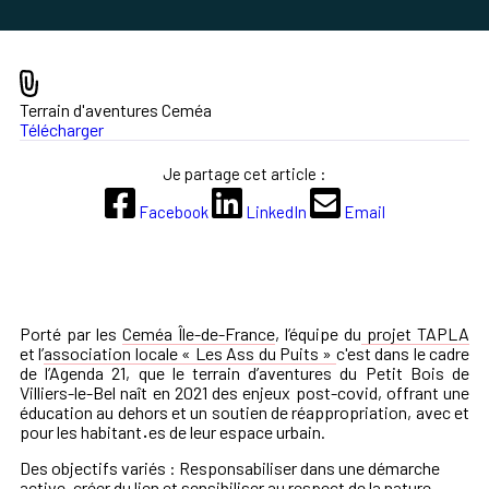
Terrain d'aventures Ceméa
Télécharger
Je partage cet article :
Facebook
LinkedIn
Email
Porté par les
Ceméa Île-de-France
, l’équipe du
projet TAPLA
et l’
association locale « Les Ass du Puits »
c'est dans le cadre
de l’Agenda 21, que le terrain d’aventures du Petit Bois de
Villiers-le-Bel naît en 2021 des enjeux post-covid, offrant une
éducation au dehors et un soutien de réappropriation, avec et
pour les habitant
·
es de leur espace urbain.
Des objectifs variés : Responsabiliser dans une démarche
active, créer du lien et sensibiliser au respect de la nature.