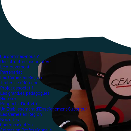
numéro 62 des Cahiers de l’Action publiés par l'
qu’ils et elles puissent revenir sur l’évolution
genre ou au numérique. Pour les Ceméa, Morgane
appréhendé les questions liées au numérique.
Qui sommes-nous ?
Une structure associative
Le mouvement
Partenariat
Les Ceméa en Région
Textes de référence
Projet associatif
Les grand.es pédagogues
Histoire
Rapports d'Activité
Un Etablissement d'Enseignement Supérieur
Les Ceméa en Région
Nos sites
Champs d'action
Animation Professionnelle