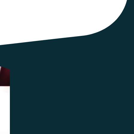
responsables d’association ou de réseaux, afin
ains, notamment ceux liés à l’environnement, au
 témoignage sur la manière dont les Ceméa ont