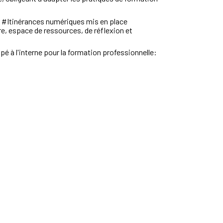
t #Itinérances numériques
mis en place
ire, espace de ressources, de réflexion et
pé à l'interne pour la formation professionnelle: