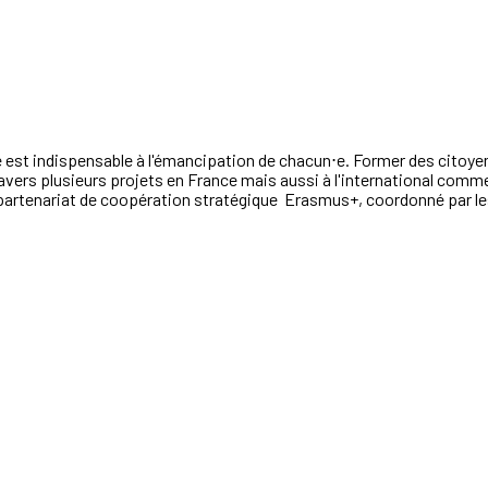
le est indispensable à l'émancipation de chacun⋅e. Former des citoye
 travers plusieurs projets en France mais aussi à l'international c
partenariat de coopération stratégique Erasmus+,
coordonné par l