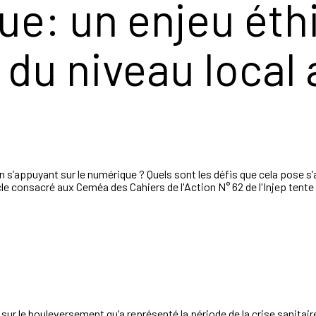
ue: un enjeu éth
, du niveau local
on s’appuyant sur le numérique ? Quels sont les défis que cela pose 
icle consacré aux Ceméa des Cahiers de l'Action N° 62 de l'Injep ten
 sur
le bouleversement qu’a représenté
la période de la crise sanitair