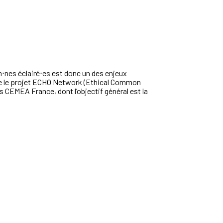
n⋅nes éclairé⋅es est donc un des enjeux
omme le projet ECHO Network (Ethical Common
es CEMEA France,
dont l’objectif général est
la