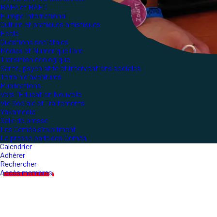
BAFA et BAFD
Europe international
Culture et pratiques artistiques
École
Questions sociétales
Médias et Numérique libre
Transition écologique
Santé, psychiatrie et interventions sociales
Terrain d'aventures
Publications
Vers l'Éducation Nouvelle
Vie Sociale et Traitements
Yakamedia
Salle de presse
Les Ceméa s'expriment
La presse parle des Ceméa
Calendrier
Adhérer
Rechercher
Accès membres