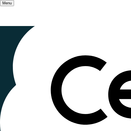
Menu
Accueil
/
On parle de nous
/
Article sur numé
Pratiques 
aux CEMEA 
Publié le
18 juillet 2024
, mis à jour le
27 octobre 
Lecture ~2 minutes
Dans un contexte où les travaux récents du comité