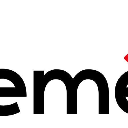
rique et Ceméa
numériques de f
dans les
Cahiers
2025 à 14h25
 de la « filière animation » ont permis une réflexion sur les difficult