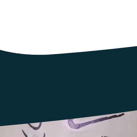
erblain en Loire Atlantique. 600 militantes et militants issu∙e∙s d
éa, partie prenante de cet évènement, y présenteront des pratiques