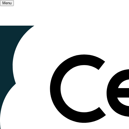
Menu
Accueil
/
Qui sommes-nous ?
/
Le mouvement
4ème bienna
l’Éducation
Publié le
7 juillet 2024
, mis à jour le
27 octobre 2
Lecture ~3 minutes
Après Poitiers (2017 et 2019) et Bruxelles (202