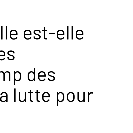
le est-elle
es
amp des
a lutte pour