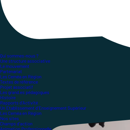
les locaux du lycée agricole Rieffel de Saint H
l’Education Nouvelle
y sont attendu∙e∙s. Les Cem
Qui sommes-nous ?
Une structure associative
Le mouvement
Partenariat
Les Ceméa en Région
Textes de référence
Projet associatif
Les grand.es pédagogues
Histoire
Rapports d'Activité
Un Etablissement d'Enseignement Supérieur
Les Ceméa en Région
Nos sites
Champs d'action
Animation Professionnelle