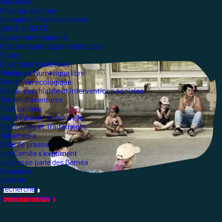
Nos sites
Champs d'action
Animation Professionnelle
BAFA et BAFD
Europe international
Culture et pratiques artistiques
École
Questions sociétales
Médias et Numérique libre
Transition écologique
Santé, psychiatrie et interventions sociales
Terrain d'aventures
Publications
Vers l'Éducation Nouvelle
Vie Sociale et Traitements
Yakamedia
Salle de presse
Les Ceméa s'expriment
La presse parle des Ceméa
Calendrier
Adhérer
Rechercher
Accès membres