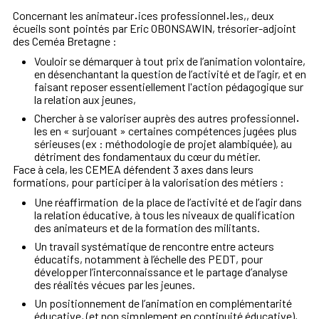
Concernant les animateur
·
ices professionnel
·
les,, deux
écueils sont pointés par Eric OBONSAWIN, trésorier-adjoint
des Ceméa Bretagne :
Vouloir se démarquer à tout prix de l’animation volontaire,
en désenchantant la question de l’activité et de l’agir, et en
faisant reposer essentiellement l'action pédagogique sur
la relation aux jeunes,
Chercher à se valoriser auprès des autres professionnel
·
les en « surjouant » certaines compétences jugées plus
sérieuses (ex : méthodologie de projet alambiquée), au
détriment des fondamentaux du cœur du métier.
Face à cela, les CEMEA défendent 3 axes dans leurs
formations, pour participer à la valorisation des métiers :
Une réaffirmation de la place de l’activité et de l’agir dans
la relation éducative, à tous les niveaux de qualification
des animateurs et de la formation des militants.
Un travail systématique de rencontre entre acteurs
éducatifs, notamment à l’échelle des PEDT, pour
développer l’interconnaissance et le partage d’analyse
des réalités vécues par les jeunes.
Un positionnement de l’animation en complémentarité
éducative, (et non simplement en continuité éducative),