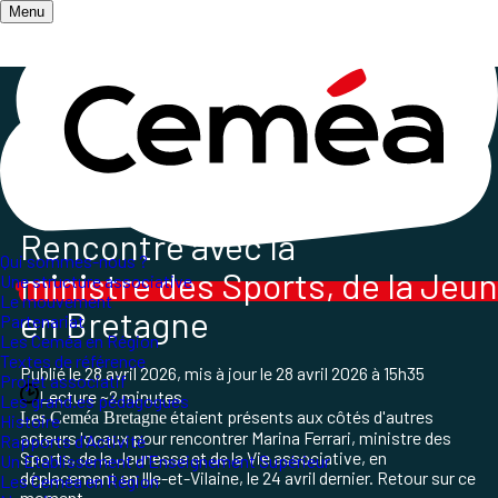
Menu
Accueil
/
Qui sommes-nous ?
/
Les Ceméa en Région
/
Visite de la ministre de la jeunesse et des sports en
Bretagne
Rencontre avec la
Qui sommes-nous ?
ministre des Sports, de la Jeun
Une structure associative
Le mouvement
en Bretagne
Partenariat
Les Ceméa en Région
Textes de référence
Publié le
28 avril 2026
, mis à jour le
28 avril 2026 à 15h35
Projet associatif
Lecture ~2 minutes
Les grand.es pédagogues
étaient présents aux côtés d'autres
Les Ceméa Bretagne
Histoire
acteurs locaux pour rencontrer Marina Ferrari, ministre des
Rapports d'Activité
Sports, de la Jeunesse et de la Vie associative, en
Un Etablissement d'Enseignement Supérieur
déplacement en Ille-et-Vilaine, le 24 avril dernier. Retour sur ce
Les Ceméa en Région
moment.