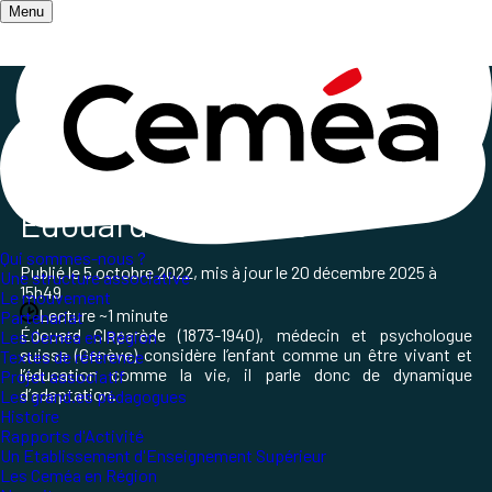
Menu
Accueil
/
Qui sommes-nous ?
/
Les grands et grandes pédagogues
/
les Grands pédagogues
Édouard Claparède
Qui sommes-nous ?
Publié le
5 octobre 2022
, mis à jour le
20 décembre 2025 à
Une structure associative
15h49
Le mouvement
Lecture ~1 minute
Partenariat
Édouard Claparède (1873-1940), médecin et psychologue
Les Ceméa en Région
suisse (Genève) considère l’enfant comme un être vivant et
Textes de référence
l’éducation comme la vie, il parle donc de dynamique
Projet associatif
d’adaptation.
Les grand.es pédagogues
Histoire
Rapports d'Activité
Un Etablissement d'Enseignement Supérieur
Les Ceméa en Région