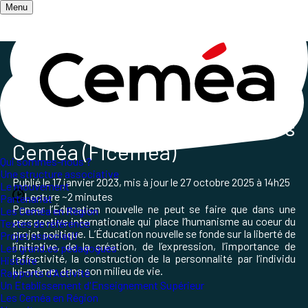
Menu
Accueil
/
Qui sommes-nous ?
/
Nos partenaires
/
Fédération internationale des Ceméa
Fédération internationale
des
Ceméa (Ficeméa)
Qui sommes-nous ?
Une structure associative
Publié le
17 janvier 2023
, mis à jour le
27 octobre 2025 à 14h25
Le mouvement
Lecture ~2 minutes
Partenariat
Penser l’Éducation nouvelle ne peut se faire que dans une
Les Ceméa en Région
perspective internationale qui place l’humanisme au coeur du
Textes de référence
projet politique. L’Éducation nouvelle se fonde sur la liberté de
Projet associatif
l’initiative, de la création, de l’expression, l’importance de
Les grand.es pédagogues
l’affectivité, la construction de la personnalité par l’individu
Histoire
lui-même, dans son milieu de vie.
Rapports d'Activité
Un Etablissement d'Enseignement Supérieur
Les Ceméa en Région