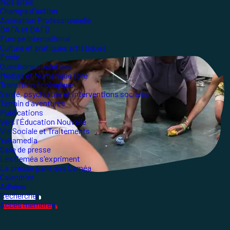
Nos sites
Champs d'action
Animation Professionnelle
BAFA et BAFD
Europe international
Culture et pratiques artistiques
École
Questions sociétales
Médias et Numérique libre
Transition écologique
Santé, psychiatrie et interventions sociales
Terrain d'aventures
Publications
Vers l'Éducation Nouvelle
Vie Sociale et Traitements
Yakamedia
Salle de presse
Les Ceméa s'expriment
La presse parle des Ceméa
Calendrier
Adhérer
Rechercher
Accès membres