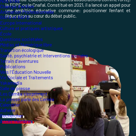
Nos sites
la FCPE ou le Cnafal. Constitué en 2021, il a lancé un appel pour
Champs d'action
une ambition éducative commune: positionner l’enfant et
Animation Professionnelle
l’éducation au cœur du débat public.
BAFA et BAFD
Europe international
Culture et pratiques artistiques
École
Questions sociétales
Médias et Numérique libre
Transition écologique
Santé, psychiatrie et interventions sociales
Terrain d'aventures
Publications
Vers l'Éducation Nouvelle
Vie Sociale et Traitements
Yakamedia
Salle de presse
Les Ceméa s'expriment
La presse parle des Ceméa
Calendrier
Adhérer
Rechercher
Accès membres