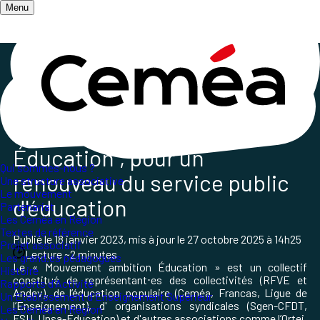
Menu
Accueil
/
Qui sommes-nous ?
/
Nos partenaires
/
Partenaire dont les Ceméa sont membres
Le "Mouvement ambition
Éducation", pour un
Qui sommes-nous ?
renouveau du service public
Une structure associative
Le mouvement
d'éducation
Partenariat
Les Ceméa en Région
Textes de référence
Publié le
18 janvier 2023
, mis à jour le
27 octobre 2025 à 14h25
Projet associatif
Lecture ~2 minutes
Les grand.es pédagogues
Le « Mouvement ambition Éducation » est un collectif
Histoire
constitué de représentant⋅es des collectivités (RFVE et
Rapports d'Activité
Andev), de l’éducation populaire (Ceméa, Francas, Ligue de
Un Etablissement d'Enseignement Supérieur
l’Enseignement), d' organisations syndicales (Sgen-CFDT,
Les Ceméa en Région
FSU, Unsa-Éducation) et d'autres associations comme l’Ortej,