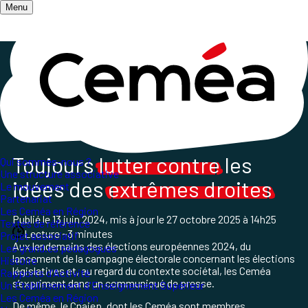
Menu
Accueil
/
Salle de presse
/
Les Ceméa expriment leurs idées et positionnements
/
Expression des Ceméa face à la montée des
extremes droites
Toujours
lutter contre
les
Qui sommes-nous ?
Une structure associative
idées des
extrêmes droites
Le mouvement
Partenariat
Les Ceméa en Région
Publié le
13 juin 2024
, mis à jour le
27 octobre 2025 à 14h25
Textes de référence
Lecture ~3 minutes
Projet associatif
Aux lendemains des élections européennes 2024, du
Les grand.es pédagogues
lancement de la campagne électorale concernant les élections
Histoire
législatives et, au regard du contexte sociétal, les Ceméa
Rapports d'Activité
s’expriment dans un communiqué de presse.
Un Etablissement d'Enseignement Supérieur
Les Ceméa en Région
De même, le Cnajep, dont les Ceméa sont membres,