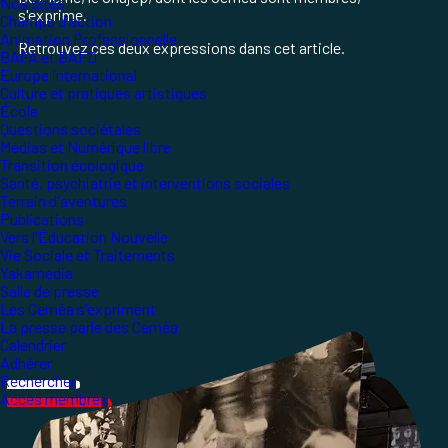
Nos sites
s'exprime.
Champs d'action
Animation Professionnelle
Retrouvez ces deux expressions dans cet article.
BAFA et BAFD
Europe international
Culture et pratiques artistiques
École
Questions sociétales
Médias et Numérique libre
Transition écologique
Santé, psychiatrie et interventions sociales
Terrain d'aventures
Publications
Vers l'Éducation Nouvelle
Vie Sociale et Traitements
Yakamedia
Salle de presse
Les Ceméa s'expriment
La presse parle des Ceméa
Calendrier
Adhérer
Rechercher
Accès membres