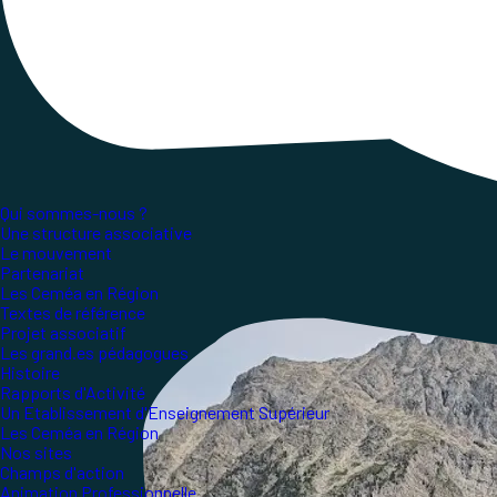
Publié le
5 février 2026
, mis à jour le
5 février 20
Lecture ~2 minutes
Quels sont les fondements historiques et scienti
des neurosciences ?
L'article met en avant une vision globale de l’app
Qui sommes-nous ?
Une structure associative
Le mouvement
Partenariat
Les Ceméa en Région
Textes de référence
Projet associatif
Les grand.es pédagogues
Histoire
Rapports d'Activité
Un Etablissement d'Enseignement Supérieur
Les Ceméa en Région
Nos sites
Champs d'action
Animation Professionnelle