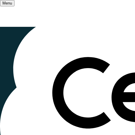
Menu
Accueil
/
Les fondements théoriques de l'É
Les
fondem
l'Éducation
vivant