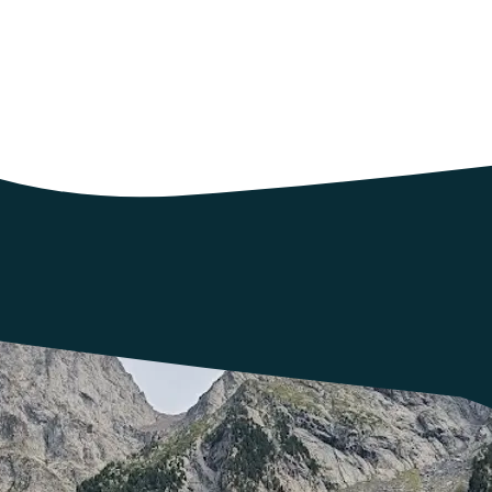
26 à 21h32
fiques de l’Éducation nouvelle, de ses origines au XXᵉ siècle jusqu’a
rentissage, centrée sur l’activité, le milieu éducatif et le développem