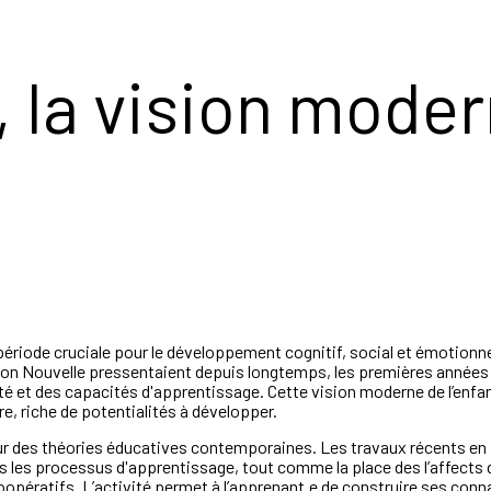
, la vision mode
riode cruciale pour le développement cognitif, social et émotionnel
on Nouvelle pressentaient depuis longtemps, les premières années d
ité et des capacités d'apprentissage. Cette vision moderne de l’enf
re, riche de potentialités à développer.
œur des théories éducatives contemporaines. Les travaux récents en
 les processus d'apprentissage, tout comme la place des l’affects dan
coopératifs. L’activité permet à l’apprenant.e de construire ses con