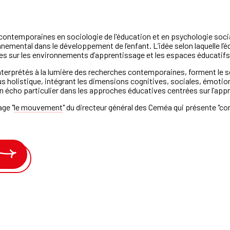
contemporaines en sociologie de l'éducation et en psychologie socia
emental dans le développement de l’enfant. L’idée selon laquelle l’é
ches sur les environnements d’apprentissage et les espaces éducatifs
prétés à la lumière des recherches contemporaines, forment le socl
 holistique, intégrant les dimensions cognitives, sociales, émotionn
 un écho particulier dans les approches éducatives centrées sur l’app
age "
le mouvement
" du directeur général des Ceméa qui présente "co