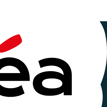
 de
ritage