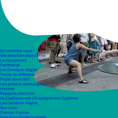
Qui sommes-nous ?
Une structure associative
Le mouvement
Partenariat
Les Ceméa en Région
Textes de référence
Projet associatif
Les grand.es pédagogues
Histoire
Rapports d'Activité
Un Etablissement d'Enseignement Supérieur
Les Ceméa en Région
Nos sites
Champs d'action
Animation Professionnelle