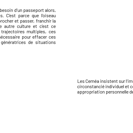
 besoin d'un passeport alors,
as. C’est parce que l’oiseau
ocher et passer, franchir la
ne autre culture et c’est ce
trajectoires multiples, ces
nécessaire pour effacer ces
 génératrices de situations
Les Ceméa insistent sur l'
circonstancié individuel et c
appropriation personnelle de