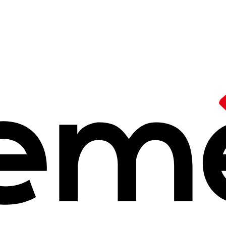
atiques artistiques
pratiques artisti
les expériences culturelles, les Ceméa défendent les pratiques d
us les terrains.