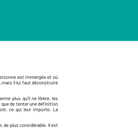
 personne est immergée et où
, mais il lui faut déconstruire
rme plus qu’il ne libère, les
que de tenter une définition
font, ce qui leur importe. La
, de plus considérable. Il est