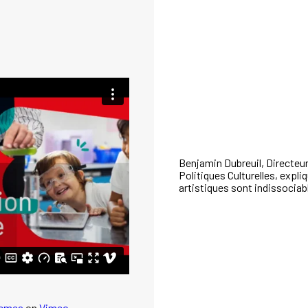
Benjamin Dubreuil, Directeur
Politiques Culturelles, expli
artistiques sont indissociab
emea
on
Vimeo
.