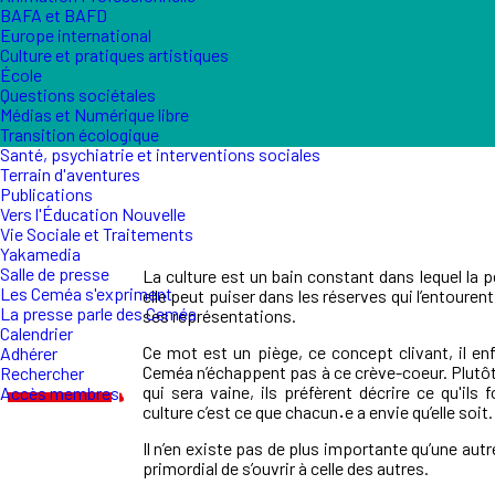
BAFA et BAFD
Europe international
Culture et pratiques artistiques
École
Questions sociétales
Médias et Numérique libre
Transition écologique
Santé, psychiatrie et interventions sociales
Terrain d'aventures
Publications
Vers l'Éducation Nouvelle
Vie Sociale et Traitements
Yakamedia
Salle de presse
La culture est un bain constant dans lequel la
Les Ceméa s'expriment
elle peut puiser dans les réserves qui l’entourent
La presse parle des Ceméa
ses représentations.
Calendrier
Ce mot est un piège, ce concept clivant, il enfe
Adhérer
Ceméa n’échappent pas à ce crève-coeur. Plutôt 
Rechercher
qui sera vaine, ils préfèrent décrire ce qu'ils 
Accès membres
culture c’est ce que chacun
·
e a envie qu’elle soit.
Il n’en existe pas de plus importante qu’une autre
primordial de s’ouvrir à celle des autres.