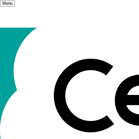
Menu
Accueil
/
Les champs d'action
/
Culture et pr
Culture et 
Pour se préparer à aborder le mieux possible 
découvertes et ce avec tous les publics et sur to