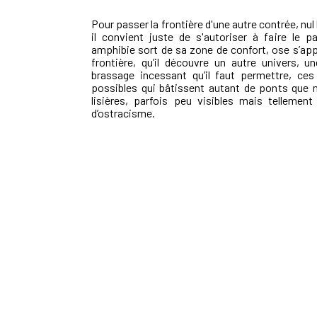
Pour passer la frontière d'une autre contrée, nul
il convient juste de s'autoriser à faire le p
amphibie sort de sa zone de confort, ose s’appr
frontière, qu’il découvre un autre univers, u
brassage incessant qu’il faut permettre, ces 
possibles qui bâtissent autant de ponts que 
lisières, parfois peu visibles mais tellement
d’ostracisme.