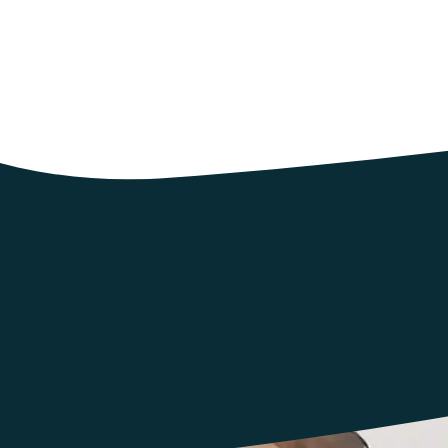
025 à 14h25
u monde entier, des publics très nombreux et divers, plus de 8000 
ilà les piliers de cette édition du festival…