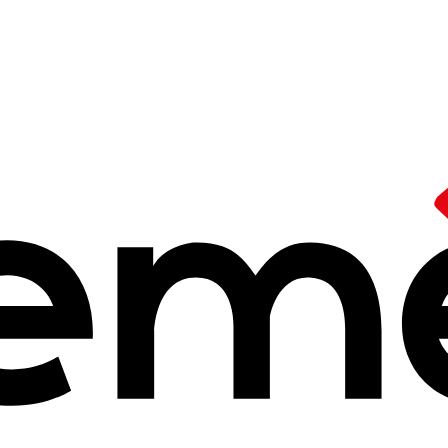
/
Festival International du Film d'Éducation
cinéma(s), 18ème
ernational du fil