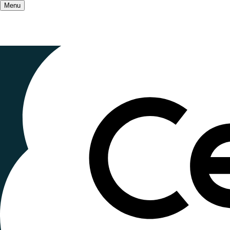
Menu
Accueil
/
Qui sommes-nous ?
/
Le mouvement
Grandir en 
festival int
d’éducation