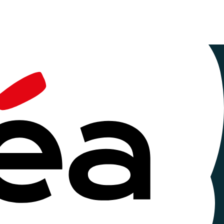
 édition du
m