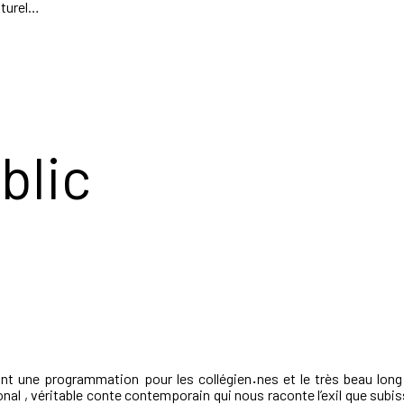
lturel…
blic
ant une programmation pour les collégien
·
nes et le très beau lon
tional , véritable conte contemporain qui nous raconte l’exil que su