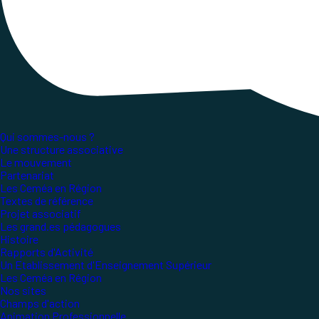
Publié le
1 février 2023
, mis à jour le
27 octobre 2
Lecture ~2 minutes
Plus de 80 films venant de toute l’Europe et d
édition en ligne pendant une vingtaine de jour. Vo
Qui sommes-nous ?
Une structure associative
Le mouvement
Partenariat
Les Ceméa en Région
Textes de référence
Projet associatif
Les grand.es pédagogues
Histoire
Rapports d'Activité
Un Etablissement d'Enseignement Supérieur
Les Ceméa en Région
Nos sites
Champs d'action
Animation Professionnelle