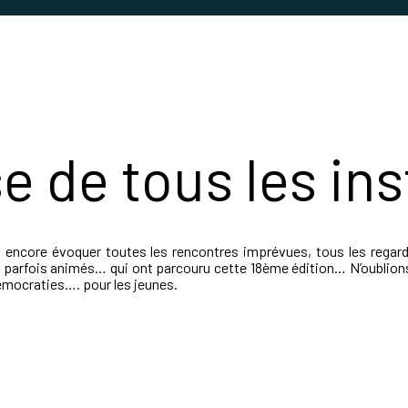
e de tous les in
aut encore évoquer toutes les rencontres imprévues, tous les regard
parfois animés… qui ont parcouru cette 18ème édition… N’oublions p
émocraties…. pour les jeunes.