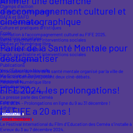
Animer une démarche
Nos sites
Champs d'action
d'accompagnement culturel et
Animation Professionnelle
BAFA et BAFD
cinématographique
Europe international
Culture et pratiques artistiques
École
Formation à l'accompagnement culturel au FIFE 2025.
Questions sociétales
Santé, psychiatrie et interventions sociales
Médias et Numérique libre
Parler de la Santé Mentale pour
Transition écologique
Santé, psychiatrie et interventions sociales
déstigmatiser
Terrain d'aventures
Publications
Vers l'Éducation Nouvelle
A l'occasion du mois de la santé mentale organisé par la ville de
Vie Sociale et Traitements
Paris, les Ceméa proposent deux ciné-débats.
Yakamedia
Médias et Numérique libre
Salle de presse
FIFE 2024, les prolongations!
Les Ceméa s'expriment
La presse parle des Ceméa
Calendrier
FIFE 2024 - Prolongations en ligne du 9 au 31 décembre !
Adhérer
Le FIFE a 20 ans !
Rechercher
Accès membres
Le Festival International du Film d'Education des Ceméa s'installe à
Evreux du 3 au 7 décembre 2024.