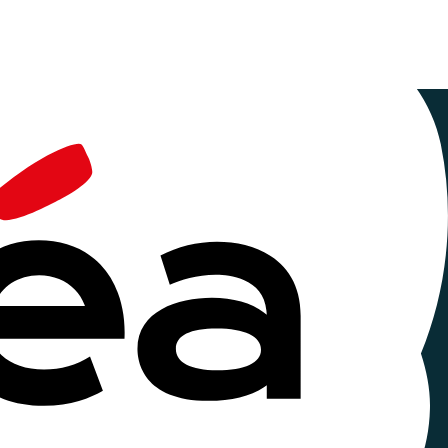
e
de
cée à St Herblain près de Nantes. Organisé par