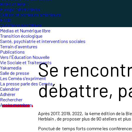
BAFA et BAFD
Europe international
Culture et pratiques artistiques
École
Questions sociétales
Médias et Numérique libre
Transition écologique
Santé, psychiatrie et interventions sociales
Terrain d'aventures
Publications
Vers l'Éducation Nouvelle
Se rencontr
Vie Sociale et Traitements
Yakamedia
Salle de presse
Les Ceméa s'expriment
débattre, p
La presse parle des Ceméa
Calendrier
Adhérer
Rechercher
Accès membres
Après 2017, 2019, 2022, la 4eme édition de la Bie
Herblain , de proposer plus de 90 ateliers et plus
Ponctué de temps forts comme les conférences d