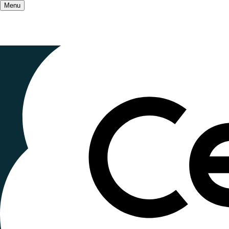
Menu
Accueil
/
Qui sommes-nous ?
/
Le mouvement
Retour sur 
l'Éducation
Publié le
12 novembre 2024
, mis à jour le
27 octo
Lecture ~4 minutes
La quatrième biennale internationale de l’éducat