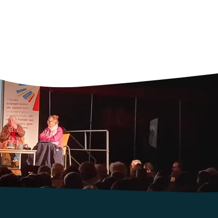
nts d'éducation nouvelle, l’événement a réuni quelques 500 personn