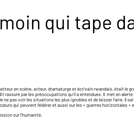
moin qui tape dan
teur en scène, acteur, dramaturge et écrivain rwandais, était le gra
dit rassuré par les préoccupations qu'il a entendues. Il met en alerte
 ne pas voir les situations les plus ignobles et de laisser faire. Il sai
ancœurs qui peuvent fédérer et aussi sur les « guerres horizontales » 
ession sur l'humanité.