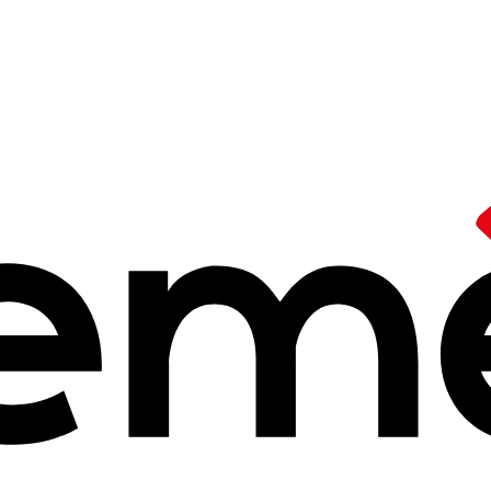
/
Retour sur la Biennale 2024
la
4ème Biennal
 nouvelle
bre 2025 à 14h25
ion nouvelle s’est tenue du 29 octobre au 2 novembre 2024 dans un ly