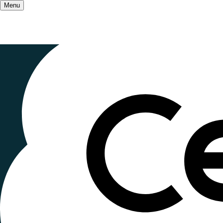
Menu
Accueil
/
Qui sommes-nous ?
/
Nos partenaires
Le Crap Ca
Publié le
16 janvier 2023
, mis à jour le
27 octobre
Lecture ~2 minutes
Le Cercle de recherche et d’action pédagogique