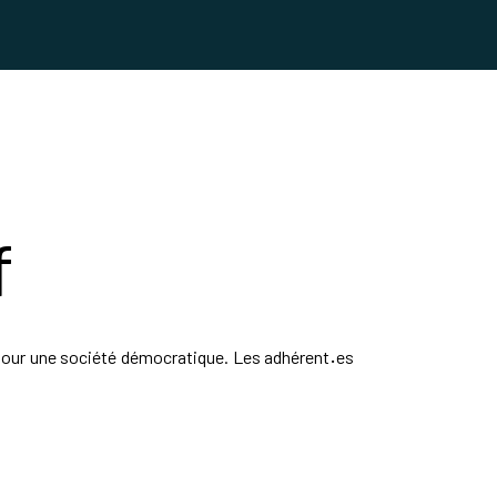
f
n pour une société démocratique. Les adhérent
·
es