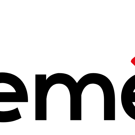
/
Partenaire
hiers pédagogiq
 2025 à 14h25
s, les Cahiers pédagogiques. Une revue, un mouvement d'Éducation n