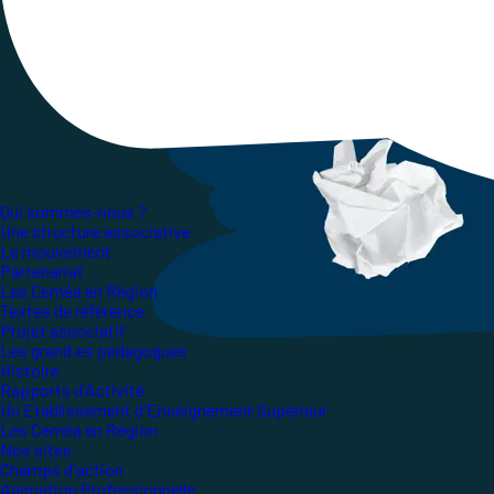
Qui sommes-nous ?
Une structure associative
Le mouvement
Partenariat
Les Ceméa en Région
Textes de référence
Projet associatif
Les grand.es pédagogues
Histoire
Rapports d'Activité
Un Etablissement d'Enseignement Supérieur
Les Ceméa en Région
Nos sites
Champs d'action
Animation Professionnelle