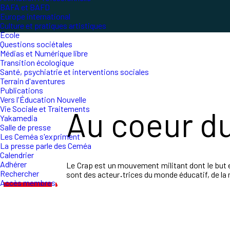
BAFA et BAFD
Europe international
Culture et pratiques artistiques
École
Questions sociétales
Médias et Numérique libre
Transition écologique
Santé, psychiatrie et interventions sociales
Terrain d'aventures
Publications
Vers l'Éducation Nouvelle
Vie Sociale et Traitements
Au coeur d
Yakamedia
Salle de presse
Les Ceméa s'expriment
La presse parle des Ceméa
Calendrier
Adhérer
Le Crap est un mouvement militant dont le but e
Rechercher
sont des acteur
·
trices du monde éducatif, de la m
Accès membres