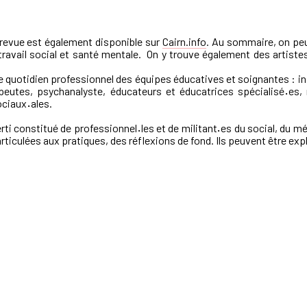
 revue est également disponible sur
Cairn.info
. Au sommaire, on peu
ravail social et santé mentale. On y trouve également des artistes q
e quotidien professionnel des équipes éducatives et soignantes : in
peutes, psychanalyste, éducateurs et éducatrices spécialisé
·
es,
ociaux
·
ales.
erti constitué de professionnel
·
les et de
militant
·
es du social, du mé
rticulées aux pratiques, des réflexions de fond. Ils
peuvent être expl