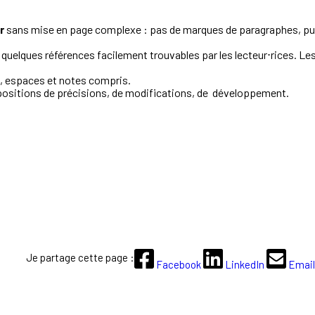
fr
sans mise en page complexe : pas de marques de paragraphes, puces
 quelques références facilement trouvables par les lecteur⋅rices. Le
s, espaces et notes compris.
opositions de précisions, de modifications, de développement.
Je partage cette page :
Facebook
LinkedIn
Email