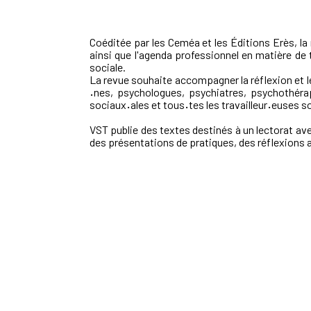
Coéditée par les Ceméa et les Éditions Erès, la
ainsi que l'agenda professionnel en matière de t
sociale.
La revue souhaite accompagner la réflexion et l
·
nes, psychologues, psychiatres, psychothéra
sociaux
·
ales et tous
·
tes les travailleur
·
euses s
VST publie des textes destinés à un lectorat av
des présen
tations de pratiques, des réflexions a