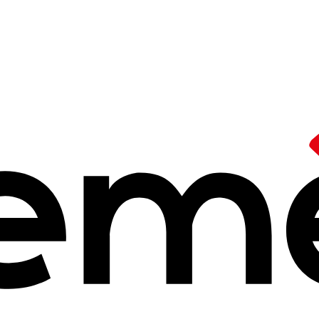
raitements
 et Traitements
l et de la santé mentale, VST est la revue des Ceméa sur le thème de 