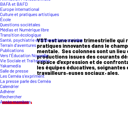
BAFA et BAFD
Europe international
Culture et pratiques artistiques
École
Questions sociétales
Médias et Numérique libre
Transition écologique
VST est une revue trimestrielle qui
Santé, psychiatrie et interventions sociales
pratiques innovantes dans le champ 
Terrain d'aventures
Publications
mentale. Ses colonnes sont un lieu 
Vers l'Éducation Nouvelle
productions issues des courants dés
Vie Sociale et Traitements
espace d’expression et de confronta
Yakamedia
les équipes éducatives, soignantes e
Salle de presse
·
·
travailleurs
euses sociaux
ales.
Les Ceméa s'expriment
La presse parle des Ceméa
Calendrier
Adhérer
Rechercher
Accès membres