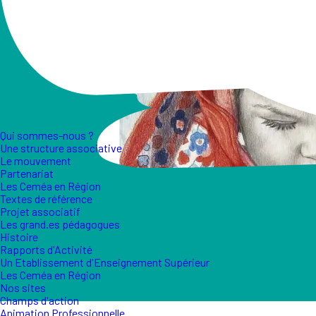
Qui sommes-nous ?
Une structure associative
Le mouvement
Partenariat
Les Ceméa en Région
Textes de référence
Projet associatif
Les grand.es pédagogues
Histoire
Rapports d'Activité
Un Etablissement d'Enseignement Supérieur
Les Ceméa en Région
Nos sites
Champs d'action
Animation Professionnelle