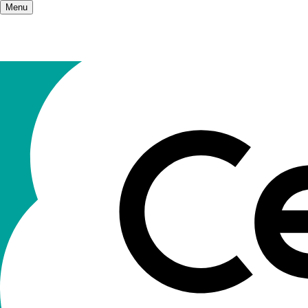
Menu
Accueil
/
Les publications
/
Vie Sociale et T
Vie Sociale
Par et pour des acteur
·
rices des champs du socia
publiée quatre fois par an.