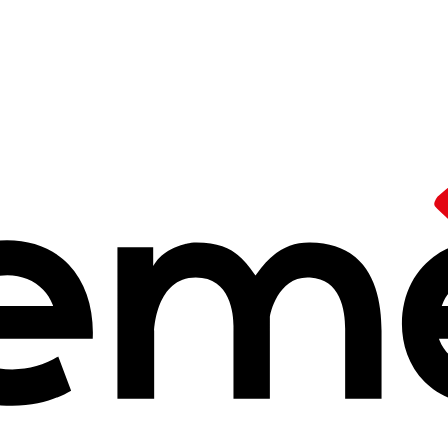
iques artistiques
/
Le Fife
International du 
n
026 à 12h25
'Évreux est un festival devenu européen et international qui a lieu