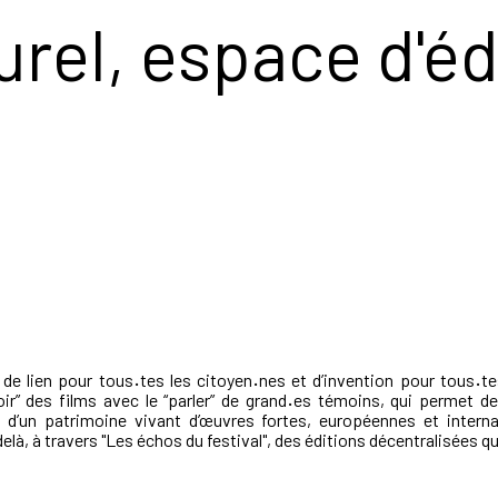
turel, espace d'é
 de lien pour tous
·
tes les citoyen
·
nes et d’invention pour tous
·
te
oir” des films avec le “parler” de grand
·
es témoins, qui permet de
ion d’un patrimoine vivant d’œuvres fortes, européennes et inter
là, à travers "Les échos du festival", des éditions décentralisées qui 