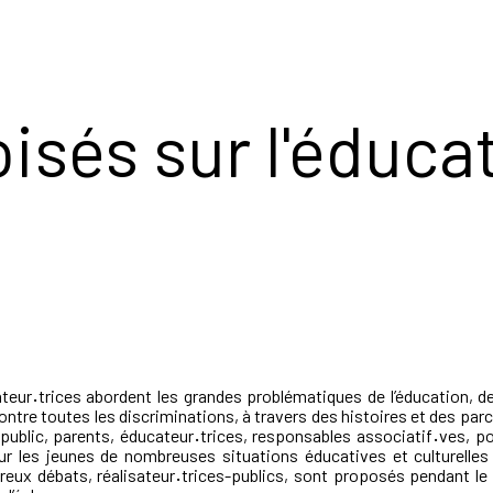
isés sur l'éduca
ateur
·
trices abordent les grandes problématiques de l’éducation, de
 contre toutes les discriminations, à travers des histoires et des par
public, parents, éducateur
·
trices, responsables associatif
·
ves, po
r les jeunes de nombreuses situations éducatives et culturelles
reux débats, réalisateur
·
trices-publics, sont proposés pendant le f