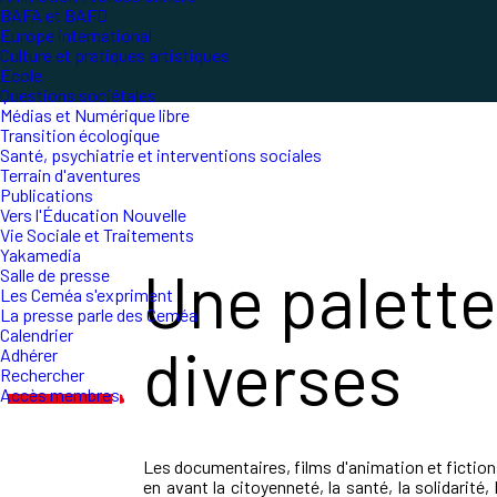
BAFA et BAFD
Europe international
Culture et pratiques artistiques
École
Questions sociétales
Médias et Numérique libre
Transition écologique
Santé, psychiatrie et interventions sociales
Terrain d'aventures
Publications
Vers l'Éducation Nouvelle
Vie Sociale et Traitements
Yakamedia
Une palette
Salle de presse
Les Ceméa s'expriment
La presse parle des Ceméa
Calendrier
diverses
Adhérer
Rechercher
Accès membres
Les documentaires, films d'animation et fictio
en avant la citoyenneté, la santé, la solidarité,