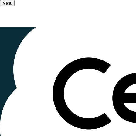
Menu
Accueil
/
Les champs d'action
/
Culture et prat
Le festival 
d'Éducatio
Publié le
9 novembre 2022
, mis à jour le
20 mai 2
Lecture ~2 minutes
Le festival international du film d'éducation d