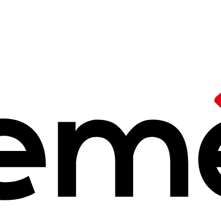
remplaçable lieu de vie au coeur des territoires. L'école doit être o
luriel et partenarial où la pédagogie est centrale.