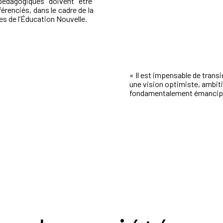
pédagogiques doivent être
férenciés, dans le cadre de la
pes de l’Éducation Nouvelle.
«
Il est impensable de transi
une vision
optimiste, ambit
fondamentalement émancip