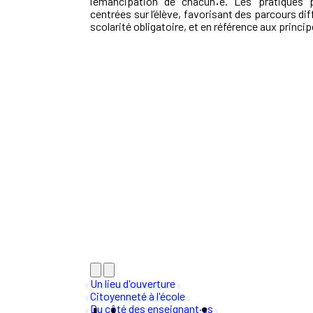
l’émancipation de chacun
·
e. Les pratiques 
centrées sur l’élève, favorisant des parcours dif
scolarité obligatoire, et en référence aux princi
Un lieu d'ouverture
Citoyenneté à l'école
Du côté des enseignant·es