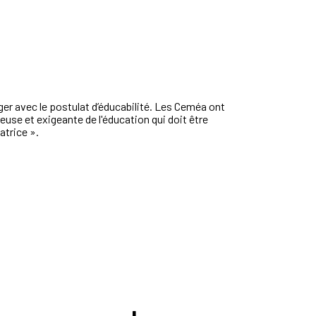
ger avec le postulat
d’éducabilité
.
Les Ceméa ont
ieuse et exigeante
de l'éducation
qui doit être
atrice
».