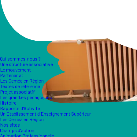
Qui sommes-nous ?
Une structure associative
Le mouvement
Partenariat
Les Ceméa en Région
Textes de référence
Projet associatif
Les grand.es pédagogues
Histoire
Rapports d'Activité
Un Etablissement d'Enseignement Supérieur
Les Ceméa en Région
Nos sites
Champs d'action
Animation Professionnelle