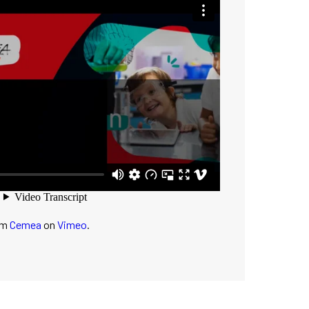
om
Cemea
on
Vimeo
.