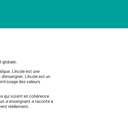
t globale.
 laïque. L'école est une
et d’enseigner. L’école est un
rentissage des valeurs
es qui soient en cohérence
'un
·
e enseignant
·
e raconte à
ivent réellement
.