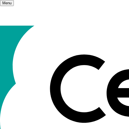
Menu
Accueil
/
Les champs d'action
/
École
L'école
Les Ceméa défendent la place de l’école comme ir
dans laquelle elle se trouve, au monde...
Le système éducatif ne peut être qu'un système p