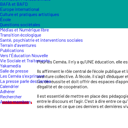
BAFA et BAFD
Europe international
Culture et pratiques artistiques
École
Questions sociétales
Médias et Numérique libre
Transition écologique
Santé, psychiatrie et interventions sociales
Terrain d'aventures
Publications
Vers l'Éducation Nouvelle
Vie Sociale et Traitements
Pour les Ceméa, il n’y a qu’UNE éducation, elle es
Yakamedia
Salle de presse
Ils affirment le rôle central de l'école publique et
Les Ceméa s'expriment
aventure collective. À l’école, il s’agit d’éduquer 
La presse parle des Ceméa
lieu de réussite et doit offrir des espaces d’app
Calendrier
d’égalité et de coopération.
Adhérer
Il est essentiel de mettre en place des pédagogi
Rechercher
entre le discours et l'agir. C'est à dire entre ce qu
Accès membres
ses elèves et ce que ces derniers et dernières v