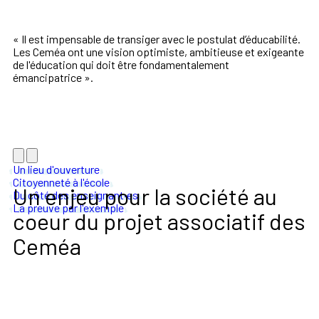
«
Il est impensable de transiger avec le postulat
d’éducabilité
.
Les Ceméa ont
une vision
optimiste, ambitieuse et exigeante
de l'éducation
qui doit être fondamentalement
émancipatrice
».
Un lieu d'ouverture
Citoyenneté à l'école
Un enjeu pour la société au
Du côté des enseignant·es
La preuve par l'exemple
coeur du projet associatif des
Ceméa