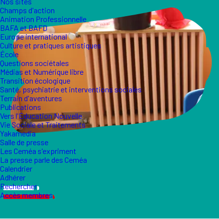
Nos sites
Champs d'action
Animation Professionnelle
BAFA et BAFD
Europe international
Culture et pratiques artistiques
École
Questions sociétales
Médias et Numérique libre
Transition écologique
Santé, psychiatrie et interventions sociales
Terrain d'aventures
Publications
Vers l'Éducation Nouvelle
Vie Sociale et Traitements
Yakamedia
Salle de presse
Les Ceméa s'expriment
La presse parle des Ceméa
Calendrier
Adhérer
Rechercher
Accès membres