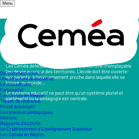
Menu
Accueil
/
Les champs d'action
/
École
L'école
Les Ceméa défendent la place de l’école comme irremplaçable
lieu de vie au coeur des territoires. L'école doit être ouverte:
Qui sommes-nous ?
aux parents, à l'environnement proche dans laquelle elle se
Une structure associative
trouve, au monde...
Le mouvement
Partenariat
Le système éducatif ne peut être qu'un système pluriel et
Les Ceméa en Région
partenarial où la pédagogie est centrale.
Textes de référence
Projet associatif
Les grand.es pédagogues
Histoire
Rapports d'Activité
Un Etablissement d'Enseignement Supérieur
Les Ceméa en Région