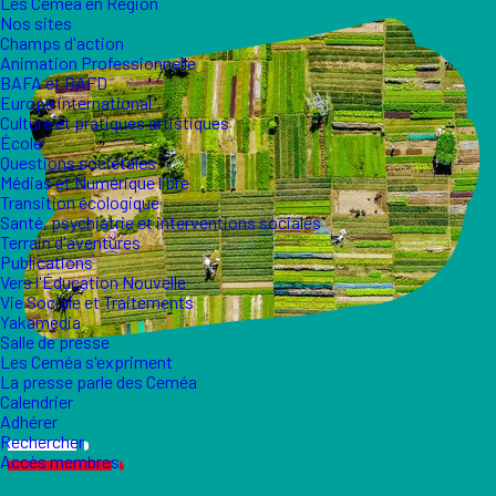
Les Ceméa en Région
Nos sites
Champs d'action
Animation Professionnelle
BAFA et BAFD
Europe international
Culture et pratiques artistiques
École
Questions sociétales
Médias et Numérique libre
Transition écologique
Santé, psychiatrie et interventions sociales
Terrain d'aventures
Publications
Vers l'Éducation Nouvelle
Vie Sociale et Traitements
Yakamedia
Salle de presse
Les Ceméa s'expriment
La presse parle des Ceméa
Calendrier
Adhérer
Rechercher
Accès membres