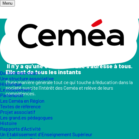
Menu
Accueil
/
Champs d'action
Les champs d'action
II n’y a qu’une éducation. Elle s’adresse à tous.
Elle est de tous les instants
Qui sommes-nous ?
Une structure associative
D’une manière générale tout ce qui touche à l’éducation dans la
Historique
société suscite l’intérêt des Ceméa et relève de leurs
Le mouvement
compétences.
Partenariat
Les Ceméa en Région
Textes de référence
Projet associatif
Les grand.es pédagogues
Histoire
Rapports d'Activité
Un Etablissement d'Enseignement Supérieur