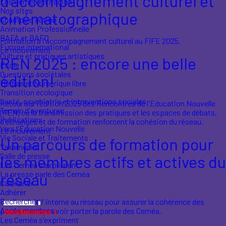
d'accompagnement culturel et
Les Ceméa en Région
Nos sites
cinématographique
Champs d'action
Animation Professionnelle
BAFA et BAFD
Formation à l'accompagnement culturel au FIFE 2025.
Europe international
Le mouvement
Culture et pratiques artistiques
REN 2025 : encore une belle
École
Questions sociétales
édition!
Médias et Numérique libre
Transition écologique
Santé, psychiatrie et interventions sociales
Retour sur l'édition 2025 des Rencontres de l'Education Nouvelle
Terrain d'aventures
(REN) où la transmission des pratiques et les espaces de débats,
Publications
d'échanges et de formation renforcent la cohésion du réseau.
Vers l'Éducation Nouvelle
Le mouvement
Vie Sociale et Traitements
Un parcours de formation pour
Yakamedia
Salle de presse
les membres actifs et actives du
Les Ceméa s'expriment
La presse parle des Ceméa
réseau
Calendrier
Adhérer
Rechercher
Un dispositif interne au réseau pour assurer la cohérence des
Accès membres
pratiques et pouvoir porter la parole des Ceméa.
Les Ceméa s'expriment