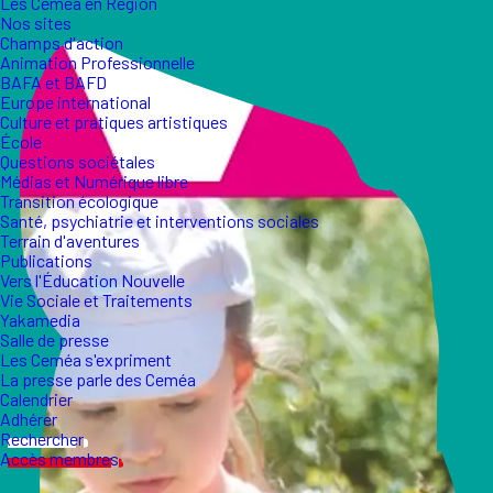
Les Ceméa en Région
Nos sites
Champs d'action
Animation Professionnelle
BAFA et BAFD
Europe international
Culture et pratiques artistiques
École
Questions sociétales
Médias et Numérique libre
Transition écologique
Santé, psychiatrie et interventions sociales
Terrain d'aventures
Publications
Vers l'Éducation Nouvelle
Vie Sociale et Traitements
Yakamedia
Salle de presse
Les Ceméa s'expriment
La presse parle des Ceméa
Calendrier
Adhérer
Rechercher
Accès membres