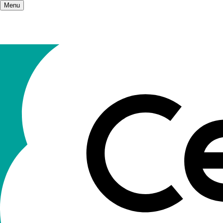
Menu
Accueil
/
Champs d'action
Les champs
II n’y a qu’une éducation. Elle s’adre
D’une manière générale tout ce qui touche à l’éd