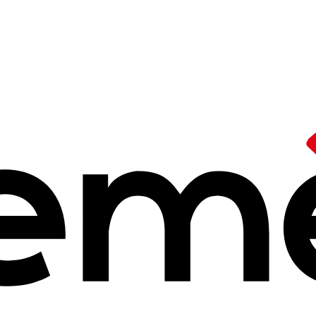
 d'action
sse à tous. Elle est de tous les instants
ucation dans la société suscite l’intérêt des Ceméa et relève de leu