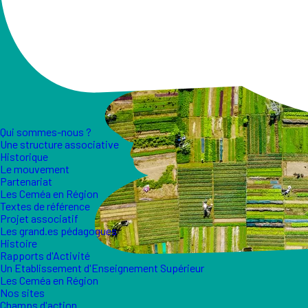
Qui sommes-nous ?
Une structure associative
Historique
Le mouvement
Partenariat
Les Ceméa en Région
Textes de référence
Projet associatif
Les grand.es pédagogues
Histoire
Rapports d'Activité
Un Etablissement d'Enseignement Supérieur
Les Ceméa en Région
Nos sites
Champs d'action