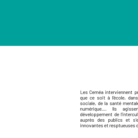
Les Ceméa interviennent pr
que ce soit à l’école, dans
sociale, de la santé mental
numérique.... Ils agiss
développement de l’intercul
auprès des publics et s'e
innovantes et resptueuses de