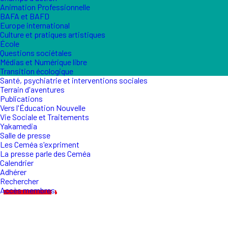
Animation Professionnelle
BAFA et BAFD
Europe international
Culture et pratiques artistiques
École
Questions sociétales
Médias et Numérique libre
Transition écologique
Santé, psychiatrie et interventions sociales
Terrain d'aventures
Publications
Vers l'Éducation Nouvelle
Vie Sociale et Traitements
Yakamedia
Salle de presse
Les Ceméa s'expriment
La presse parle des Ceméa
Calendrier
Adhérer
Rechercher
Accès membres