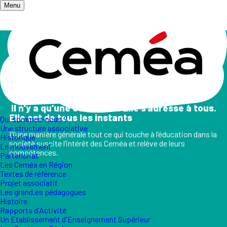
Menu
Accueil
/
Champs d'action
Les champs d'action
II n’y a qu’une éducation. Elle s’adresse à tous.
Elle est de tous les instants
Qui sommes-nous ?
Une structure associative
D’une manière générale tout ce qui touche à l’éducation dans la
Historique
société suscite l’intérêt des Ceméa et relève de leurs
Le mouvement
compétences.
Partenariat
Les Ceméa en Région
Textes de référence
Projet associatif
Les grand.es pédagogues
Histoire
Rapports d'Activité
Un Etablissement d'Enseignement Supérieur