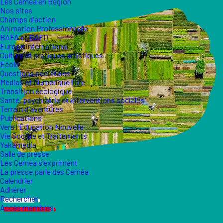
Les Ceméa en Région
Nos sites
Champs d'action
Animation Professionnelle
BAFA et BAFD
Europe international
Culture et pratiques artistiques
École
Questions sociétales
Médias et Numérique libre
Transition écologique
Santé, psychiatrie et interventions sociales
Terrain d'aventures
Publications
Vers l'Éducation Nouvelle
Vie Sociale et Traitements
Yakamedia
Salle de presse
Les Ceméa s'expriment
La presse parle des Ceméa
Calendrier
Adhérer
Rechercher
Accès membres